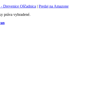
 - Drevenice Oščadnica
|
Predaj na Amazone
ky práva vyhradené.
ran