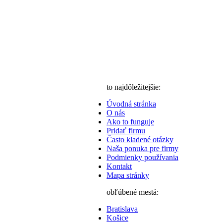
to najdôležitejšie:
Úvodná stránka
O nás
Ako to funguje
Pridať firmu
Často kladené otázky
Naša ponuka pre firmy
Podmienky používania
Kontakt
Mapa stránky
obľúbené mestá:
Bratislava
Košice