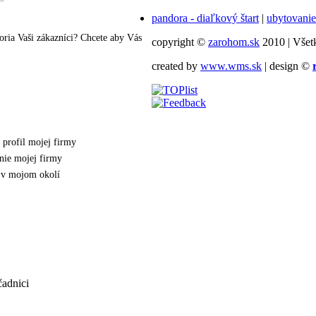
pandora - diaľkový štart
|
ubytovanie
ria Vaši zákazníci? Chcete aby Vás
copyright ©
zarohom.sk
2010 | Všet
created by
www.wms.sk
| design ©
 profil mojej firmy
nie mojej firmy
v v mojom okolí
čadnici