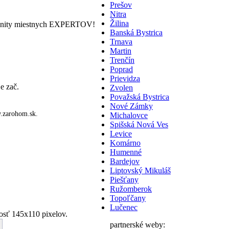
Prešov
Nitra
Žilina
nity miestnych EXPERTOV!
Banská Bystrica
Trnava
Martin
Trenčín
Poprad
Prievidza
e zač.
Zvolen
Považská Bystrica
Nové Zámky
zarohom.sk.
Michalovce
Spišská Nová Ves
Levice
Komárno
Humenné
Bardejov
Liptovský Mikuláš
Piešťany
Ružomberok
Topoľčany
Lučenec
sť 145x110 pixelov.
partnerské weby: