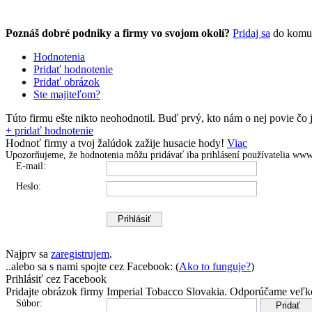
Poznáš dobré podniky a firmy vo svojom okolí?
Pridaj sa
do komu
Hodnotenia
Pridať hodnotenie
Pridať obrázok
Ste majiteľom?
Túto firmu ešte nikto neohodnotil.
Buď prvý, kto nám o nej povie čo j
+ pridať hodnotenie
Hodnoť firmy a tvoj žalúdok zažije husacie hody!
Viac
Upozorňujeme, že hodnotenia môžu pridávať
iba prihlásení používatelia
www.
E-mail:
Heslo:
Najprv sa
zaregistrujem
.
..alebo sa s nami spojte cez Facebook: (
Ako to funguje?
)
Prihlásiť cez Facebook
Pridajte obrázok firmy Imperial Tobacco Slovakia.
Odporúčame veľko
Súbor: