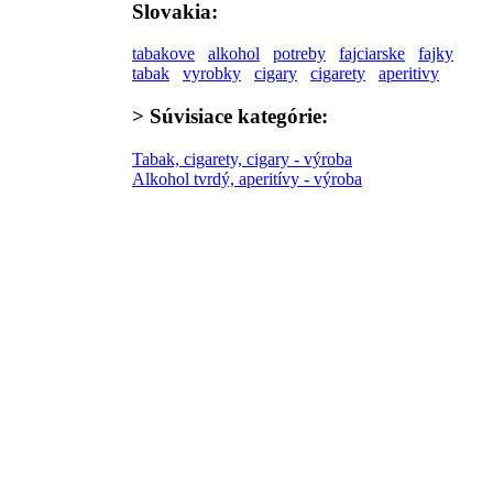
Slovakia:
tabakove
alkohol
potreby
fajciarske
fajky
tabak
vyrobky
cigary
cigarety
aperitivy
>
Súvisiace kategórie:
Tabak, cigarety, cigary - výroba
Alkohol tvrdý, aperitívy - výroba