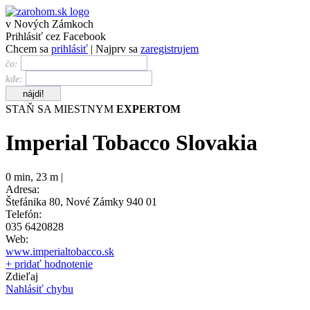
v Nových Zámkoch
Prihlásiť cez Facebook
Chcem sa
prihlásiť
| Najprv sa
zaregistrujem
čo:
kde:
STAŇ SA MIESTNYM
EXPERTOM
Imperial Tobacco Slovakia
0 min
,
23 m |
Adresa:
Štefánika 80, Nové Zámky 940 01
Telefón:
035 6420828
Web:
www.imperialtobacco.sk
+ pridať hodnotenie
Zdieľaj
Nahlásiť chybu