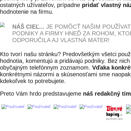
ostatných užívateľov, prípadne
pridať vlastný ná
hodnotenie na firmu.
NÁŠ CIEĽ...
JE POMÔCŤ NAŠIM POUŽÍVA
PODNIKY A FIRMY HNEĎ ZA ROHOM, KTO
ODPORUČILA AJ VLASTNÁ MATER!
Kto tvorí našu stránku? Predovšetkým všetci použív
hodnotia, komentujú a pridávajú podniky. Bez nich
obyčajným telefónnym zoznamom.
Vďaka konkr
konkrétnymi názormi a skúsenosťami sme naopak mi
kdekoľvek to potrebujete.
Preto Vám hrdo predstavujeme
náš redakčný tím