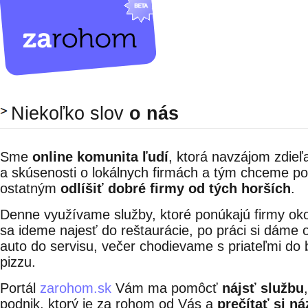
Niekoľko slov
o nás
Sme
online komunita ľudí
, ktorá navzájom zdieľ
a skúsenosti o lokálnych firmách a tým chceme p
ostatným
odlíšiť dobré firmy od tých horších
.
Denne využívame služby, ktoré ponúkajú firmy ok
sa ideme najesť do reštaurácie, po práci si dáme 
auto do servisu, večer chodievame s priateľmi do 
pizzu.
Portál
zarohom.sk
Vám ma pomôcť
nájsť službu
podnik, ktorý je za rohom od Vás a
prečítať si ná