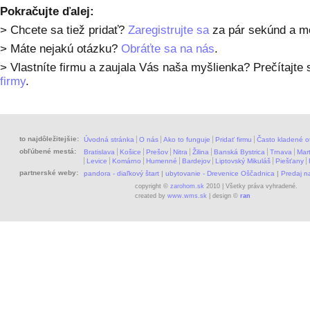
Pokračujte ďalej:
> Chcete sa tiež pridať?
Zaregistrujte sa
za pár sekúnd a mô
> Máte nejakú otázku?
Obráťte sa na nás
.
> Vlastníte firmu a zaujala Vás naša myšlienka? Prečítajte 
firmy
.
to najdôležitejšie:
Úvodná stránka
O nás
Ako to funguje
Pridať firmu
Často kladené o
obľúbené mestá:
Bratislava
Košice
Prešov
Nitra
Žilina
Banská Bystrica
Trnava
Mart
Levice
Komárno
Humenné
Bardejov
Liptovský Mikuláš
Piešťany
partnerské weby:
pandora - diaľkový štart
|
ubytovanie - Drevenice Oščadnica
|
Predaj 
copyright ©
zarohom.sk
2010 | Všetky práva vyhradené.
created by
www.wms.sk
| design ©
ran