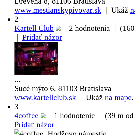
Drevená 8, 81106 Bratislava
www.mestianskypivovar.sk
| Ukáž
n
2
Kartell Club
2 hodnotenia | (160 
|
Pridať názor
...
Sucé mýto 6, 81103 Bratislava
www.kartellclub.sk
| Ukáž
na mape
.
3
4coffee
1 hodnotenie | (39 m od 
Pridať názor