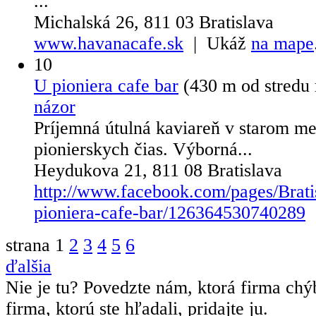
...
Michalská 26, 811 03 Bratislava
www.havanacafe.sk
| Ukáž
na mape
10
U pioniera cafe bar
(430 m od stredu
názor
Príjemná útulná kaviareň v starom mes
pionierskych čias. Výborná...
Heydukova 21, 811 08 Bratislava
http://www.facebook.com/pages/Brati
pioniera-cafe-bar/126364530740289
strana
1
2
3
4
5
6
ďalšia
Nie je tu? Povedzte nám, ktorá firma chý
firma, ktorú ste hľadali, pridajte ju.