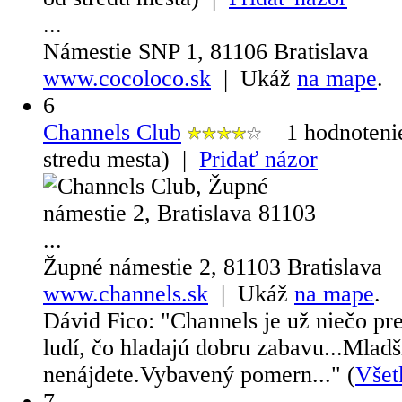
...
Námestie SNP 1, 81106 Bratislava
www.cocoloco.sk
| Ukáž
na mape
.
6
Channels Club
1 hodnotenie
stredu mesta) |
Pridať názor
...
Župné námestie 2, 81103 Bratislava
www.channels.sk
| Ukáž
na mape
.
Dávid Fico
: "
Channels je už niečo pre
ludí, čo hladajú dobru zabavu...Mlad
nenájdete.Vybavený pomern...
"
(
Všet
7