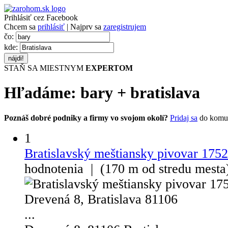
Prihlásiť cez Facebook
Chcem sa
prihlásiť
| Najprv sa
zaregistrujem
čo:
kde:
STAŇ SA MIESTNYM
EXPERTOM
Hľadáme:
bary
+
bratislava
Poznáš dobré podniky a firmy vo svojom okolí?
Pridaj sa
do komu
1
Bratislavský meštiansky pivovar 1752
hodnotenia | (170 m od stredu mest
...