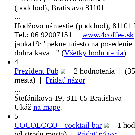
...
Hodžovo námestie (podchod), 81101 B
Tel.: 06 92007151 |
www.4coffee.sk
janka19
: "
pekne miesto na posedenie 
dobra kava...
"
(
Všetky hodnotenia
)
4
Prezident Pub
2 hodnotenia | (35
mesta) |
Pridať názor
...
Štefánikova 19, 811 05 Bratislava
Ukáž
na mape
.
5
COCOLOCO - cocktail bar
1 hodn
od stredu mesta) |
Pridať názor