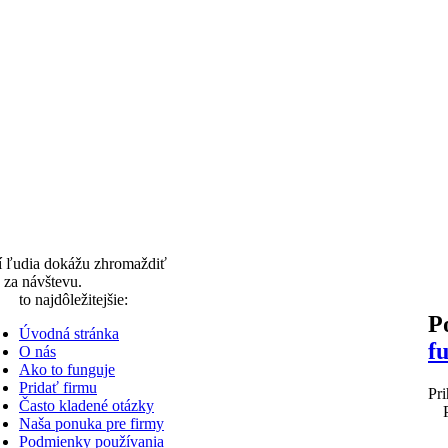
í ľudia dokážu zhromaždiť
 za návštevu.
to najdôležitejšie:
P
Úvodná stránka
f
O nás
Ako to funguje
Pridať firmu
Pri
Často kladené otázky
Naša ponuka pre firmy
Podmienky používania