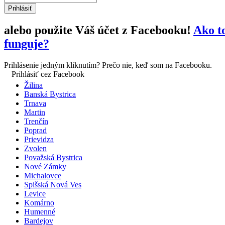
alebo
použite Váš účet z Facebooku!
Ako t
funguje?
Prihlásenie jedným kliknutím?
Prečo nie, keď som na Facebooku.
Prihlásiť cez Facebook
Žilina
Banská Bystrica
Trnava
Martin
Trenčín
Poprad
Prievidza
Zvolen
Považská Bystrica
Nové Zámky
Michalovce
Spišská Nová Ves
Levice
Komárno
Humenné
Bardejov