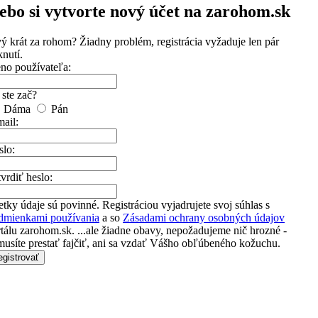
lebo
si vytvorte nový účet
na zarohom.sk
vý krát za rohom?
Žiadny problém, registrácia vyžaduje len pár
knutí.
no používateľa:
ste zač?
Dáma
Pán
ail:
slo:
vrdiť heslo:
tky údaje sú povinné. Registráciou vyjadrujete svoj súhlas s
dmienkami používania
a so
Zásadami ochrany osobných údajov
tálu zarohom.sk. ...ale žiadne obavy, nepožadujeme nič hrozné -
usíte prestať fajčiť, ani sa vzdať Vášho obľúbeného kožuchu.