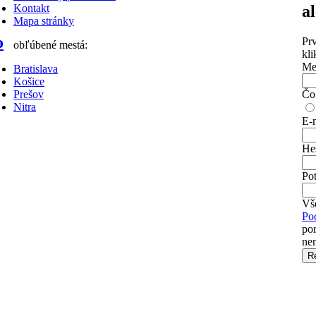
a
Kontakt
Mapa stránky
o
Pr
obľúbené mestá:
kli
Me
Bratislava
Košice
Čo 
Prešov
Nitra
E-m
He
Pot
Vše
Po
por
nem