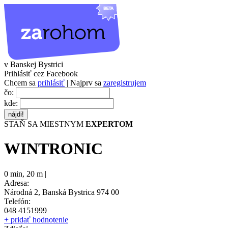
v Banskej Bystrici
Prihlásiť cez Facebook
Chcem sa
prihlásiť
| Najprv sa
zaregistrujem
čo:
kde:
STAŇ SA MIESTNYM
EXPERTOM
WINTRONIC
0 min
,
20 m |
Adresa:
Národná 2, Banská Bystrica 974 00
Telefón:
048 4151999
+ pridať hodnotenie