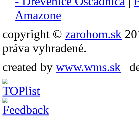
- Drevenice Oščadnica
|
P
Amazone
copyright ©
zarohom.sk
201
práva vyhradené.
created by
www.wms.sk
| d