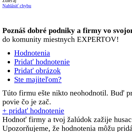
Zdieľaj
Nahlásiť chybu
Poznáš dobré podniky a firmy vo svojo
do komunity miestnych EXPERTOV!
Hodnotenia
Pridať hodnotenie
Pridať obrázok
Ste majiteľom?
Túto firmu ešte nikto neohodnotil.
Buď pr
povie čo je zač.
+ pridať hodnotenie
Hodnoť firmy a tvoj žalúdok zažije husa
Upozorňujeme, že hodnotenia môžu prid