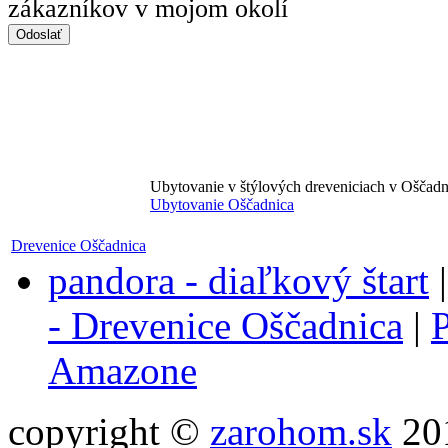
zákazníkov v mojom okolí
Ubytovanie v štýlových dreveniciach v Oščadn
Ubytovanie Oščadnica
Drevenice Oščadnica
pandora - diaľkový štart
- Drevenice Oščadnica
|
P
Amazone
copyright ©
zarohom.sk
201