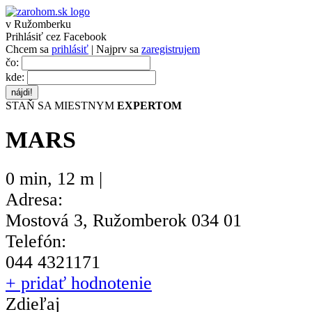
v Ružomberku
Prihlásiť cez Facebook
Chcem sa
prihlásiť
| Najprv sa
zaregistrujem
čo:
kde:
STAŇ SA MIESTNYM
EXPERTOM
MARS
0 min
,
12 m |
Adresa:
Mostová 3, Ružomberok 034 01
Telefón:
044 4321171
+ pridať hodnotenie
Zdieľaj