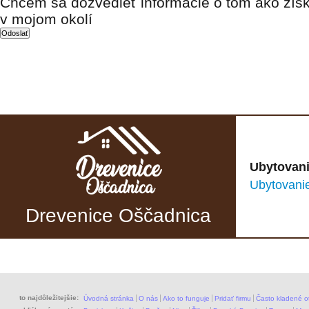
Chcem sa dozvedieť informácie o tom ako získ
v mojom okolí
Ubytovani
Ubytovani
Drevenice Oščadnica
to najdôležitejšie:
Úvodná stránka
O nás
Ako to funguje
Pridať firmu
Často kladené o