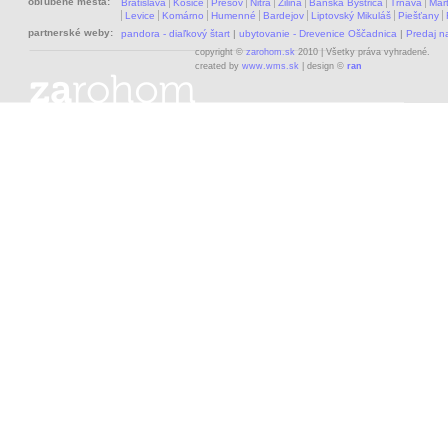
obľúbené mestá:
Bratislava
Košice
Prešov
Nitra
Žilina
Banská Bystrica
Trnava
Mart
Levice
Komárno
Humenné
Bardejov
Liptovský Mikuláš
Piešťany
partnerské weby:
pandora - diaľkový štart
|
ubytovanie - Drevenice Oščadnica
|
Predaj 
copyright ©
zarohom.sk
2010 | Všetky práva vyhradené.
created by
www.wms.sk
| design ©
ran