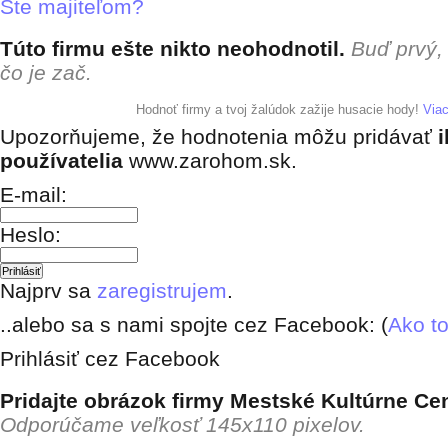
Ste majiteľom?
Túto firmu ešte nikto neohodnotil.
Buď prvý,
čo je zač.
+ pridať hodnotenie
Hodnoť firmy a tvoj žalúdok zažije husacie hody!
Via
Upozorňujeme, že hodnotenia môžu pridávať
i
používatelia
www.zarohom.sk.
E-mail:
Heslo:
Najprv sa
zaregistrujem
.
..alebo sa s nami spojte cez Facebook: (
Ako to
Prihlásiť cez Facebook
Pridajte obrázok firmy Mestské Kultúrne C
Odporúčame veľkosť 145x110 pixelov.