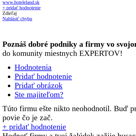
www.hoteleland.sk
+ pridať hodnotenie
Zdieľaj
Nahlásiť chybu
Poznáš dobré podniky a firmy vo svojo
do komunity miestnych EXPERTOV!
Hodnotenia
Pridať hodnotenie
Pridať obrázok
Ste majiteľom?
Túto firmu ešte nikto neohodnotil.
Buď pr
povie čo je zač.
+ pridať hodnotenie
Hodnoť firmy a tvoj žalúdok zažije husa