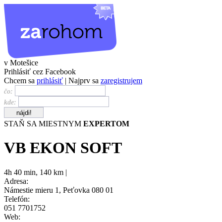
v Motešice
Prihlásiť cez Facebook
Chcem sa
prihlásiť
| Najprv sa
zaregistrujem
čo:
kde:
STAŇ SA MIESTNYM
EXPERTOM
VB EKON SOFT
4h 40 min
,
140 km |
Adresa:
Námestie mieru 1, Peťovka 080 01
Telefón:
051 7701752
Web: