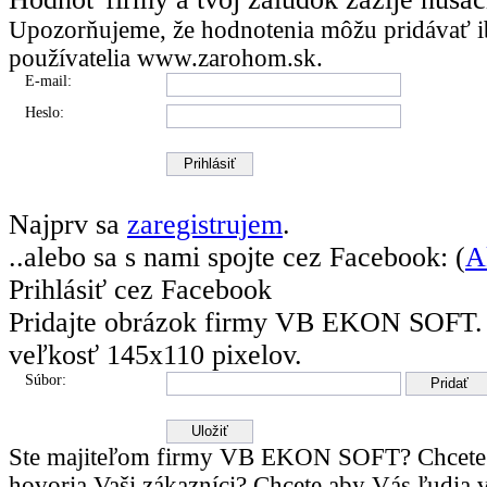
Upozorňujeme, že hodnotenia môžu pridávať
i
používatelia
www.zarohom.sk.
E-mail:
Heslo:
Najprv sa
zaregistrujem
.
..alebo sa s nami spojte cez Facebook: (
A
Prihlásiť cez Facebook
Pridajte obrázok firmy VB EKON SOFT.
veľkosť 145x110 pixelov.
Súbor:
Ste majiteľom firmy VB EKON SOFT? Chcete 
hovoria Vaši zákazníci? Chcete aby Vás ľudia v