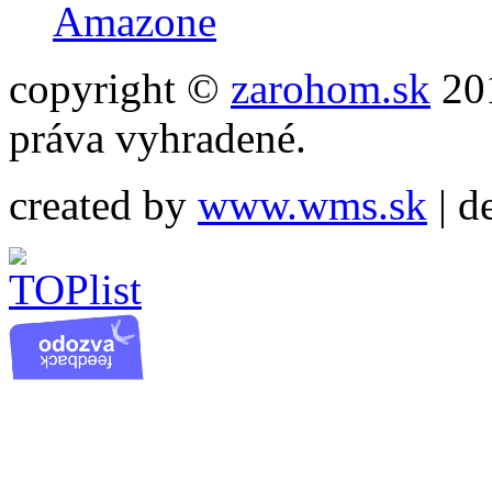
Amazone
copyright ©
zarohom.sk
201
práva vyhradené.
created by
www.wms.sk
| d