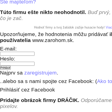
Ste majiteľom?
Túto firmu ešte nikto neohodnotil.
Buď prvý,
čo je zač.
+ pridať hodnotenie
Hodnoť firmy a tvoj žalúdok zažije husacie hody!
Via
Upozorňujeme, že hodnotenia môžu pridávať
i
používatelia
www.zarohom.sk.
E-mail:
Heslo:
Najprv sa
zaregistrujem
.
..alebo sa s nami spojte cez Facebook: (
Ako to
Prihlásiť cez Facebook
Pridajte obrázok firmy DRÁČIK.
Odporúčame 
pixelov.