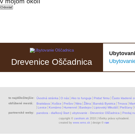
v mojom okolí
Ubytovani
Drevenice Oščadnica
Ubytovani
to najdôležitejšie:
Úvodná stránka
O nás
Ako to funguje
Pridať firmu
Často kladené o
obľúbené mestá:
Bratislava
Košice
Prešov
Nitra
Žilina
Banská Bystrica
Trnava
Mart
Levice
Komárno
Humenné
Bardejov
Liptovský Mikuláš
Piešťany
partnerské weby:
pandora - diaľkový štart
|
ubytovanie - Drevenice Oščadnica
|
Predaj 
copyright ©
zarohom.sk
2010 | Všetky práva vyhradené.
created by
www.wms.sk
| design ©
ran