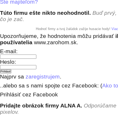
Ste majiteľom?
Túto firmu ešte nikto neohodnotil.
Buď prvý,
čo je zač.
+ pridať hodnotenie
Hodnoť firmy a tvoj žalúdok zažije husacie hody!
Via
Upozorňujeme, že hodnotenia môžu pridávať
i
používatelia
www.zarohom.sk.
E-mail:
Heslo:
Najprv sa
zaregistrujem
.
..alebo sa s nami spojte cez Facebook: (
Ako to
Prihlásiť cez Facebook
Pridajte obrázok firmy ALNA A.
Odporúčame 
pixelov.