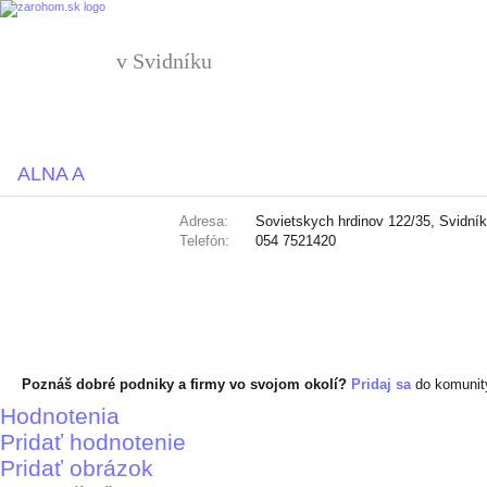
v Svidníku
ALNA A
Adresa:
Sovietskych hrdinov 122/35, Svidní
Telefón:
054 7521420
Poznáš dobré podniky a firmy vo svojom okolí?
Pridaj sa
do komuni
Hodnotenia
Pridať hodnotenie
Pridať obrázok