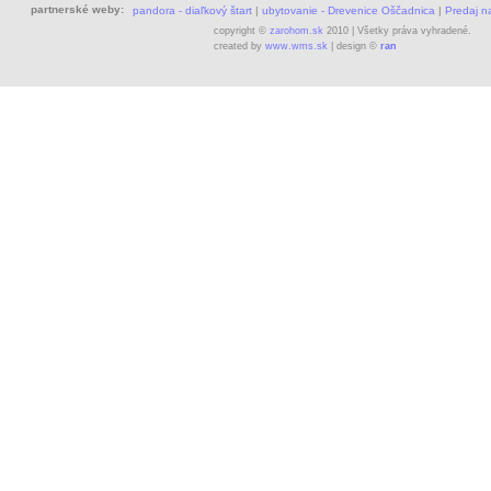
partnerské weby:
pandora - diaľkový štart
|
ubytovanie - Drevenice Oščadnica
|
Predaj 
copyright ©
zarohom.sk
2010 | Všetky práva vyhradené.
created by
www.wms.sk
| design ©
ran