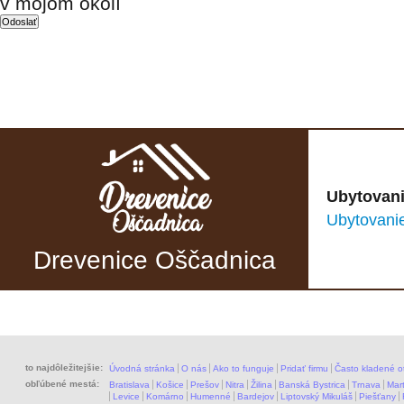
v mojom okolí
Ubytovani
Ubytovani
Drevenice Oščadnica
to najdôležitejšie:
Úvodná stránka
O nás
Ako to funguje
Pridať firmu
Často kladené o
obľúbené mestá:
Bratislava
Košice
Prešov
Nitra
Žilina
Banská Bystrica
Trnava
Mart
Levice
Komárno
Humenné
Bardejov
Liptovský Mikuláš
Piešťany