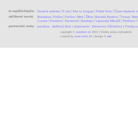
to najdôležitejšie:
Úvodná stránka
O nás
Ako to funguje
Pridať firmu
Často kladené o
obľúbené mestá:
Bratislava
Košice
Prešov
Nitra
Žilina
Banská Bystrica
Trnava
Mart
Levice
Komárno
Humenné
Bardejov
Liptovský Mikuláš
Piešťany
partnerské weby:
pandora - diaľkový štart
|
ubytovanie - Drevenice Oščadnica
|
Predaj 
copyright ©
zarohom.sk
2010 | Všetky práva vyhradené.
created by
www.wms.sk
| design ©
ran