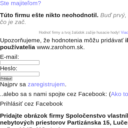
Ste majiteľom?
Túto firmu ešte nikto neohodnotil.
Buď prvý,
čo je zač.
+ pridať hodnotenie
Hodnoť firmy a tvoj žalúdok zažije husacie hody!
Via
Upozorňujeme, že hodnotenia môžu pridávať
i
používatelia
www.zarohom.sk.
E-mail:
Heslo:
Najprv sa
zaregistrujem
.
..alebo sa s nami spojte cez Facebook: (
Ako to
Prihlásiť cez Facebook
Pridajte obrázok firmy Spoločenstvo vlastní
nebytových priestorov Partizánska 15, Luče