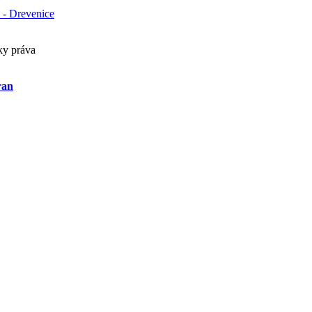
 - Drevenice
ky práva
ran