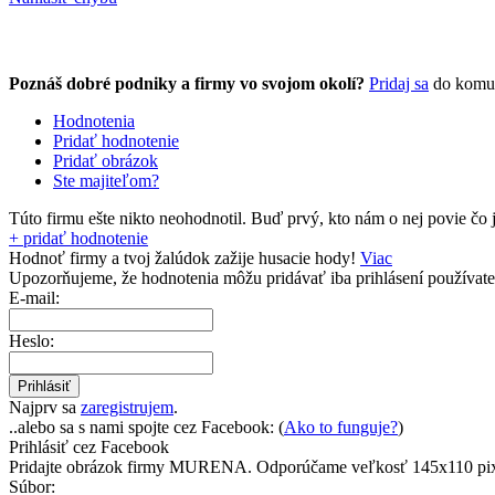
Poznáš dobré podniky a firmy vo svojom okolí?
Pridaj sa
do komu
Hodnotenia
Pridať hodnotenie
Pridať obrázok
Ste majiteľom?
Túto firmu ešte nikto neohodnotil.
Buď prvý, kto nám o nej povie čo j
+ pridať hodnotenie
Hodnoť firmy a tvoj žalúdok zažije husacie hody!
Viac
Upozorňujeme, že hodnotenia môžu pridávať
iba prihlásení používate
E-mail:
Heslo:
Najprv sa
zaregistrujem
.
..alebo sa s nami spojte cez Facebook: (
Ako to funguje?
)
Prihlásiť cez Facebook
Pridajte obrázok firmy MURENA.
Odporúčame veľkosť 145x110 pix
Súbor: