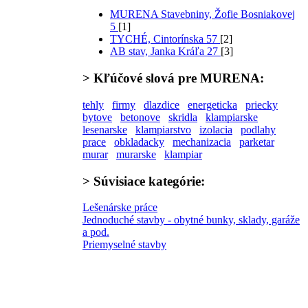
MURENA Stavebniny, Žofie Bosniakovej
5
[1]
TYCHÉ, Cintorínska 57
[2]
AB stav, Janka Kráľa 27
[3]
>
Kľúčové slová
pre MURENA:
tehly
firmy
dlazdice
energeticka
priecky
bytove
betonove
skridla
klampiarske
lesenarske
klampiarstvo
izolacia
podlahy
prace
obkladacky
mechanizacia
parketar
murar
murarske
klampiar
>
Súvisiace kategórie:
Lešenárske práce
Jednoduché stavby - obytné bunky, sklady, garáže
a pod.
Priemyselné stavby