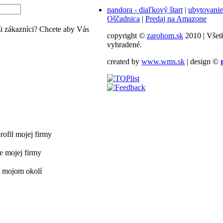
pandora - diaľkový štart
|
ubytovanie
Oščadnica
|
Predaj na Amazone
 zákazníci? Chcete aby Vás
copyright ©
zarohom.sk
2010 | Všet
vyhradené.
created by
www.wms.sk
| design ©
ofil mojej firmy
e mojej firmy
v mojom okolí