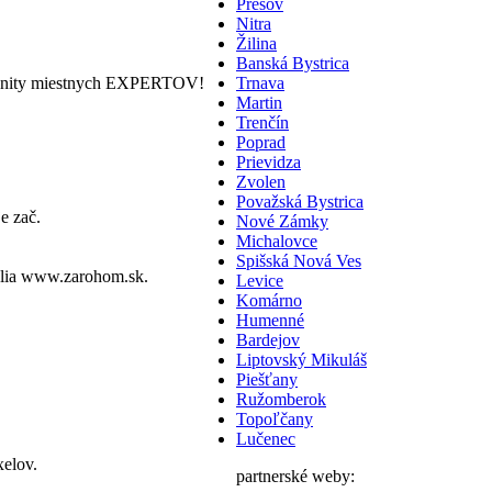
Prešov
Nitra
Žilina
Banská Bystrica
nity miestnych EXPERTOV!
Trnava
Martin
Trenčín
Poprad
Prievidza
Zvolen
Považská Bystrica
e zač.
Nové Zámky
Michalovce
Spišská Nová Ves
lia
www.zarohom.sk.
Levice
Komárno
Humenné
Bardejov
Liptovský Mikuláš
Piešťany
Ružomberok
Topoľčany
Lučenec
elov.
partnerské weby: