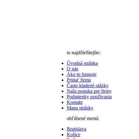
to najdôležitejšie:
Úvodná stránka
O nás
Ako to funguje
Pridať firmu
Často kladené otázky
Naša ponuka pre firmy
Podmienky používania
Kontakt
Mapa stránky
obľúbené mestá:
Bratislava
Košice