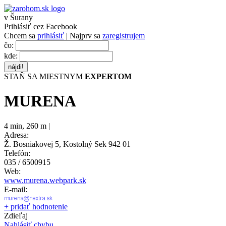
v Šurany
Prihlásiť cez Facebook
Chcem sa
prihlásiť
| Najprv sa
zaregistrujem
čo:
kde:
STAŇ SA MIESTNYM
EXPERTOM
MURENA
4 min
,
260 m |
Adresa:
Ž. Bosniakovej 5, Kostolný Sek 942 01
Telefón:
035 / 6500915
Web:
www.murena.webpark.sk
E-mail:
+ pridať hodnotenie
Zdieľaj
Nahlásiť chybu