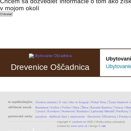
Chcem sa dozvedieť informácie o tom ako získ
v mojom okolí
Ubytovani
Drevenice Oščadnica
Ubytovani
to najdôležitejšie:
Úvodná stránka
O nás
Ako to funguje
Pridať firmu
Často kladené o
obľúbené mestá:
Bratislava
Košice
Prešov
Nitra
Žilina
Banská Bystrica
Trnava
Mart
Levice
Komárno
Humenné
Bardejov
Liptovský Mikuláš
Piešťany
partnerské weby:
pandora - diaľkový štart
|
ubytovanie - Drevenice Oščadnica
|
Predaj 
copyright ©
zarohom.sk
2010 | Všetky práva vyhradené.
created by
www.wms.sk
| design ©
ran