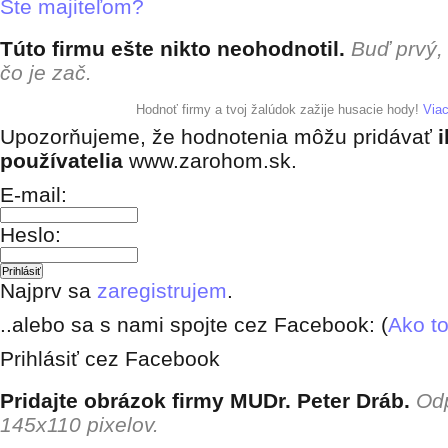
Ste majiteľom?
Túto firmu ešte nikto neohodnotil.
Buď prvý,
čo je zač.
+ pridať hodnotenie
Hodnoť firmy a tvoj žalúdok zažije husacie hody!
Via
Upozorňujeme, že hodnotenia môžu pridávať
i
používatelia
www.zarohom.sk.
E-mail:
Heslo:
Najprv sa
zaregistrujem
.
..alebo sa s nami spojte cez Facebook: (
Ako to
Prihlásiť cez Facebook
Pridajte obrázok firmy MUDr. Peter Dráb.
Od
145x110 pixelov.