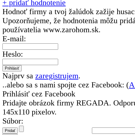
+ pridať hodnotenie
Hodnoť firmy a tvoj žalúdok zažije husa
Upozorňujeme, že hodnotenia môžu prid
používatelia
www.zarohom.sk.
E-mail:
Heslo:
Najprv sa
zaregistrujem
.
..alebo sa s nami spojte cez Facebook: (
A
Prihlásiť cez Facebook
Pridajte obrázok firmy REGADA.
Odpor
145x110 pixelov.
Súbor: