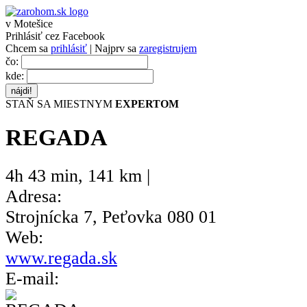
v Motešice
Prihlásiť cez Facebook
Chcem sa
prihlásiť
| Najprv sa
zaregistrujem
čo:
kde:
STAŇ SA MIESTNYM
EXPERTOM
REGADA
4h 43 min
,
141 km |
Adresa:
Strojnícka 7, Peťovka 080 01
Web:
www.regada.sk
E-mail: