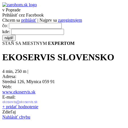
v Poprade
Prihlásiť cez Facebook
Chcem sa
prihlásiť
| Najprv sa
zaregistrujem
čo:
kde:
STAŇ SA MIESTNYM
EXPERTOM
EKOSERVIS SLOVENSKO
4 min
,
250 m |
Adresa:
Stredná 126, Mlynica 059 91
Web:
www.ekoservis.sk
E-mail:
+ pridať hodnotenie
Zdieľaj
Nahlásiť chybu