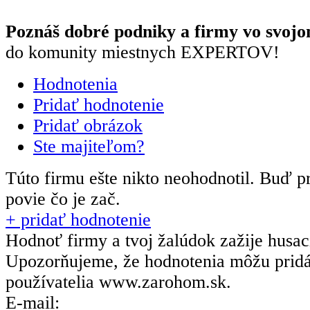
Poznáš dobré podniky a firmy vo svojo
do komunity miestnych EXPERTOV!
Hodnotenia
Pridať hodnotenie
Pridať obrázok
Ste majiteľom?
Túto firmu ešte nikto neohodnotil.
Buď pr
povie čo je zač.
+ pridať hodnotenie
Hodnoť firmy a tvoj žalúdok zažije husa
Upozorňujeme, že hodnotenia môžu prid
používatelia
www.zarohom.sk.
E-mail: