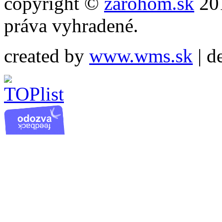
copyright ©
zarohom.sk
201
práva vyhradené.
created by
www.wms.sk
| d