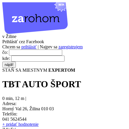
v Žiline
Prihlásiť cez Facebook
Chcem sa
prihlásiť
| Najprv sa
zaregistrujem
čo:
kde:
STAŇ SA MIESTNYM
EXPERTOM
TBT AUTO ŠPORT
0 min
,
12 m |
Adresa:
Horný Val 26, Žilina 010 03
Telefón:
041 5624544
+ pridať hodnotenie