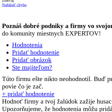
Zdieľaj
Nahlásiť chybu
Poznáš dobré podniky a firmy vo svojo
do komunity miestnych EXPERTOV!
Hodnotenia
Pridať hodnotenie
Pridať obrázok
Ste majiteľom?
Túto firmu ešte nikto neohodnotil.
Buď pr
povie čo je zač.
+ pridať hodnotenie
Hodnoť firmy a tvoj žalúdok zažije husa
Upozorňujeme, že hodnotenia môžu prid