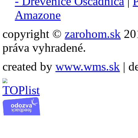
- Drevenice Oščadnica
|
P
Amazone
copyright ©
zarohom.sk
201
práva vyhradené.
created by
www.wms.sk
| d