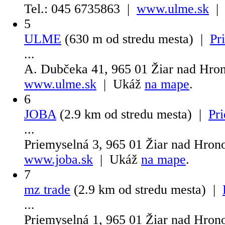
Tel.: 045 6735863 |
www.ulme.sk
| 
5
ULME
(630 m od stredu mesta) |
Pr
...
A. Dubčeka 41, 965 01 Žiar nad Hr
www.ulme.sk
| Ukáž
na mape
.
6
JOBA
(2.9 km od stredu mesta) |
Pri
...
Priemyselná 3, 965 01 Žiar nad Hro
www.joba.sk
| Ukáž
na mape
.
7
mz trade
(2.9 km od stredu mesta) |
...
Priemyselná 1, 965 01 Žiar nad Hro