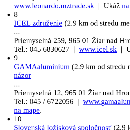
www.leonardo.mztrade.sk
| Ukáž
na
8
ICEL združenie
(2.9 km od stredu m
...
Priemyselná 259, 965 01 Žiar nad H
Tel.: 045 6830627 |
www.icel.sk
| 
9
GAMAaluminium
(2.9 km od stredu
názor
...
Priemyselná 12, 965 01 Žiar nad Hr
Tel.: 045 / 6722056 |
www.gamaalum
na mape
.
10
Slovenská ložisková spoločnosť
(2.9 