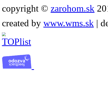
copyright ©
zarohom.sk
201
created by
www.wms.sk
| d