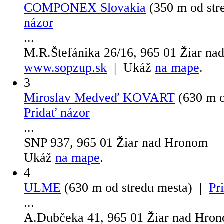
COMPONEX Slovakia
(350 m od st
názor
...
M.R.Štefánika 26/16, 965 01 Žiar n
www.sopzup.sk
| Ukáž
na mape
.
3
Miroslav Medveď KOVART
(630 m o
Pridať názor
...
SNP 937, 965 01 Žiar nad Hronom
Ukáž
na mape
.
4
ULME
(630 m od stredu mesta) |
Pr
...
A.Dubčeka 41, 965 01 Žiar nad Hro