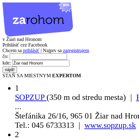
v Žiari nad Hronom
Prihlásiť cez Facebook
Chcem sa
prihlásiť
| Najprv sa
zaregistrujem
čo:
kde:
STAŇ SA MIESTNYM
EXPERTOM
1
SOPZUP
(350 m od stredu mesta) |
...
Štefánika 26/16, 965 01 Žiar nad Hr
Tel.: 045 6733313 |
www.sopzup.sk
2