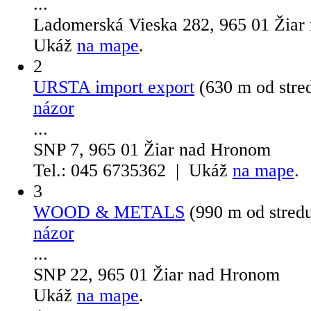
...
Ladomerská Vieska 282, 965 01 Žia
Ukáž
na mape
.
2
URSTA import export
(630 m od str
názor
...
SNP 7, 965 01 Žiar nad Hronom
Tel.: 045 6735362 | Ukáž
na mape
.
3
WOOD & METALS
(990 m od stred
názor
...
SNP 22, 965 01 Žiar nad Hronom
Ukáž
na mape
.