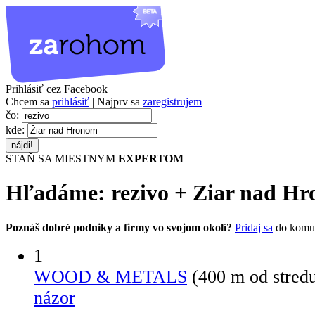
Prihlásiť cez Facebook
Chcem sa
prihlásiť
| Najprv sa
zaregistrujem
čo:
kde:
STAŇ SA MIESTNYM
EXPERTOM
Hľadáme:
rezivo
+
Ziar nad H
Poznáš dobré podniky a firmy vo svojom okolí?
Pridaj sa
do komu
1
WOOD & METALS
(400 m od stred
názor