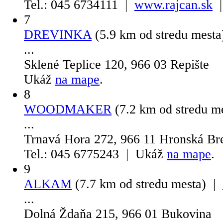
Tel.: 045 6734111 |
www.rajcan.sk
|
7
DREVINKA
(5.9 km od stredu mest
...
Sklené Teplice 120, 966 03 Repište
Ukáž
na mape
.
8
WOODMAKER
(7.2 km od stredu m
...
Trnavá Hora 272, 966 11 Hronská Br
Tel.: 045 6775243 | Ukáž
na mape
.
9
ALKAM
(7.7 km od stredu mesta) |
...
Dolná Ždaňa 215, 966 01 Bukovina