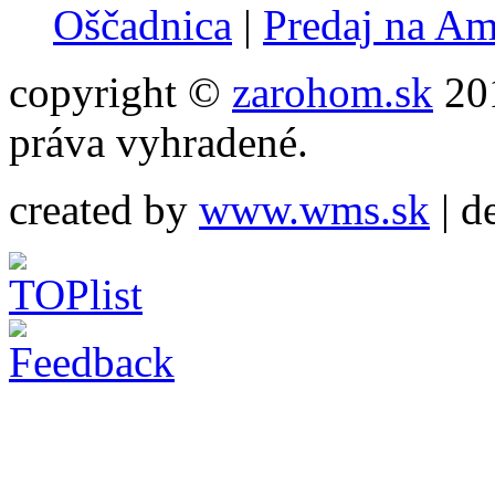
Oščadnica
|
Predaj na A
copyright ©
zarohom.sk
201
práva vyhradené.
created by
www.wms.sk
| d