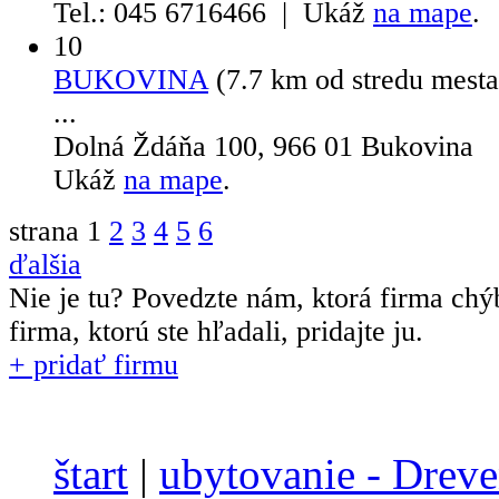
Tel.: 045 6716466 | Ukáž
na mape
.
10
BUKOVINA
(7.7 km od stredu mest
...
Dolná Ždáňa 100, 966 01 Bukovina
Ukáž
na mape
.
strana
1
2
3
4
5
6
ďalšia
Nie je tu? Povedzte nám, ktorá firma chý
firma, ktorú ste hľadali, pridajte ju.
+ pridať firmu
štart
|
ubytovanie - Dreve