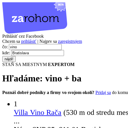
Prihlásiť cez Facebook
Chcem sa
prihlásiť
| Najprv sa
zaregistrujem
čo:
kde:
STAŇ SA MIESTNYM
EXPERTOM
Hľadáme:
vino
+
ba
Poznáš dobré podniky a firmy vo svojom okolí?
Pridaj sa
do komu
1
Villa Vino Rača
(530 m od stredu me
...