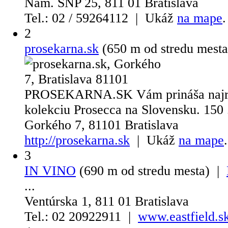
Nám. SNP 25, 811 01 Bratislava
Tel.: 02 / 59264112 | Ukáž
na mape
.
2
prosekarna.sk
(650 m od stredu mest
PROSEKARNA.SK Vám prináša najroz
kolekciu Prosecca na Slovensku. 150 .
Gorkého 7, 81101 Bratislava
http://prosekarna.sk
| Ukáž
na mape
.
3
IN VINO
(690 m od stredu mesta) |
...
Ventúrska 1, 811 01 Bratislava
Tel.: 02 20922911 |
www.eastfield.s