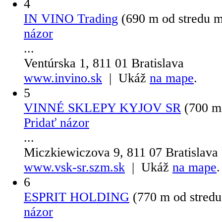
4
IN VINO Trading
(690 m od stredu 
názor
...
Ventúrska 1, 811 01 Bratislava
www.invino.sk
| Ukáž
na mape
.
5
VINNÉ SKLEPY KYJOV SR
(700 m
Pridať názor
...
Miczkiewiczova 9, 811 07 Bratislava
www.vsk-sr.szm.sk
| Ukáž
na mape
.
6
ESPRIT HOLDING
(770 m od stred
názor