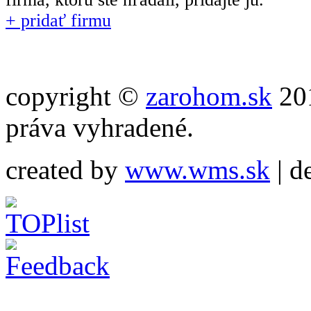
+ pridať firmu
copyright ©
zarohom.sk
201
práva vyhradené.
created by
www.wms.sk
| d