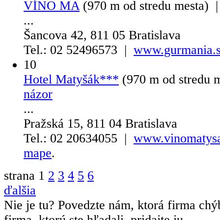
VÍNO MA
(970 m od stredu mesta) 
...
Šancova 42, 811 05 Bratislava
Tel.: 02 52496573 |
www.gurmania.
10
Hotel Matyšák***
(970 m od stredu 
názor
...
Pražská 15, 811 04 Bratislava
Tel.: 02 20634055 |
www.vinomatysa
mape
.
strana
1
2
3
4
5
6
ďalšia
Nie je tu? Povedzte nám, ktorá firma chý
firma, ktorú ste hľadali, pridajte ju.