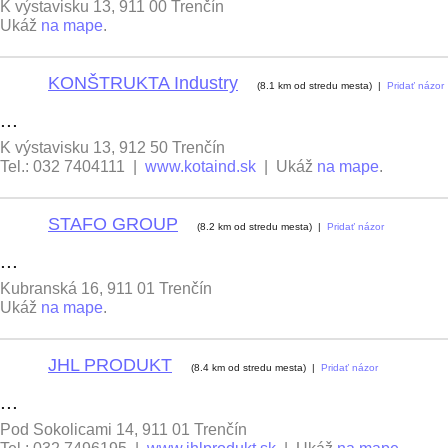
K výstavisku 13, 911 00 Trenčín
Ukáž
na mape
.
KONŠTRUKTA Industry
6
(8.1 km od stredu mesta) |
Pridať názor
...
K výstavisku 13, 912 50 Trenčín
Tel.: 032 7404111 |
www.kotaind.sk
| Ukáž
na mape
.
STAFO GROUP
7
(8.2 km od stredu mesta) |
Pridať názor
...
Kubranská 16, 911 01 Trenčín
Ukáž
na mape
.
JHL PRODUKT
8
(8.4 km od stredu mesta) |
Pridať názor
...
Pod Sokolicami 14, 911 01 Trenčín