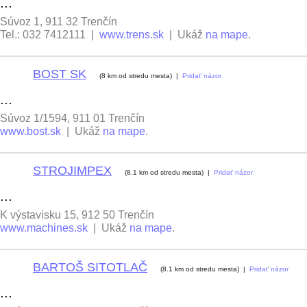
...
Súvoz 1, 911 32 Trenčín
Tel.: 032 7412111 |
www.trens.sk
| Ukáž
na mape
.
BOST SK
3
(8 km od stredu mesta) |
Pridať názor
...
Súvoz 1/1594, 911 01 Trenčín
www.bost.sk
| Ukáž
na mape
.
STROJIMPEX
4
(8.1 km od stredu mesta) |
Pridať názor
...
K výstavisku 15, 912 50 Trenčín
www.machines.sk
| Ukáž
na mape
.
BARTOŠ SITOTLAČ
5
(8.1 km od stredu mesta) |
Pridať názor
...