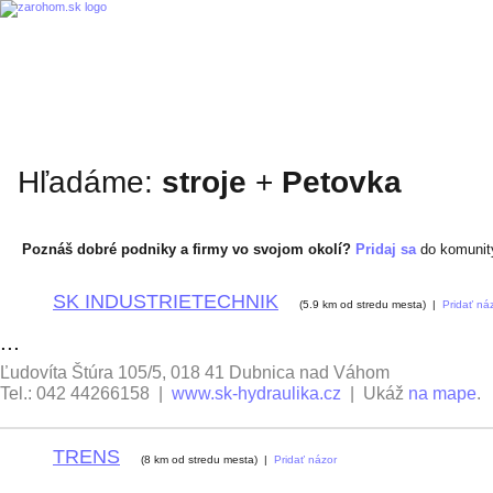
Hľadáme:
stroje
+
Petovka
Poznáš dobré podniky a firmy vo svojom okolí?
Pridaj sa
do komuni
SK INDUSTRIETECHNIK
1
(5.9 km od stredu mesta) |
Pridať ná
...
Ľudovíta Štúra 105/5, 018 41 Dubnica nad Váhom
Tel.: 042 44266158 |
www.sk-hydraulika.cz
| Ukáž
na mape
.
TRENS
2
(8 km od stredu mesta) |
Pridať názor