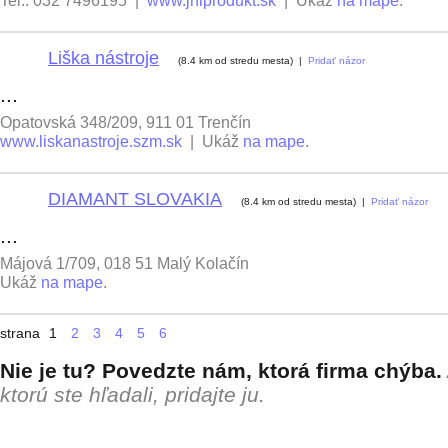
Tel.: 032 7496195 |
www.jhlprodukt.sk
| Ukáž
na mape
.
Liška nástroje
9
(8.4 km od stredu mesta) |
Pridať názor
...
Opatovská 348/209, 911 01 Trenčín
www.liskanastroje.szm.sk
| Ukáž
na mape
.
DIAMANT SLOVAKIA
10
(8.4 km od stredu mesta) |
Pridať názor
...
Májová 1/709, 018 51 Malý Kolačín
Ukáž
na mape
.
strana
1
2
3
4
5
6
Nie je tu? Povedzte nám, ktorá firma chýba.
ktorú ste hľadali, pridajte ju.
+ pridať firmu