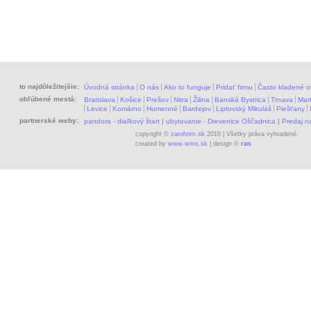
to najdôležitejšie:
Úvodná stránka
O nás
Ako to funguje
Pridať firmu
Často kladené o
obľúbené mestá:
Bratislava
Košice
Prešov
Nitra
Žilina
Banská Bystrica
Trnava
Mart
Levice
Komárno
Humenné
Bardejov
Liptovský Mikuláš
Piešťany
partnerské weby:
pandora - diaľkový štart
|
ubytovanie - Drevenice Oščadnica
|
Predaj 
copyright ©
zarohom.sk
2010 | Všetky práva vyhradené.
created by
www.wms.sk
| design ©
ran