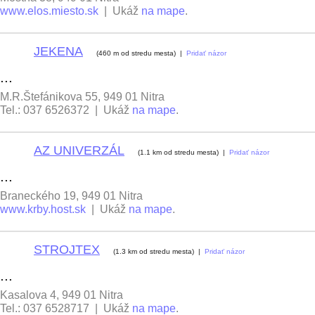
www.elos.miesto.sk
| Ukáž
na mape
.
JEKENA
6
(460 m od stredu mesta) |
Pridať názor
...
M.R.Štefánikova 55, 949 01 Nitra
Tel.: 037 6526372 | Ukáž
na mape
.
AZ UNIVERZÁL
7
(1.1 km od stredu mesta) |
Pridať názor
...
Braneckého 19, 949 01 Nitra
www.krby.host.sk
| Ukáž
na mape
.
STROJTEX
8
(1.3 km od stredu mesta) |
Pridať názor
...
Kasalova 4, 949 01 Nitra
Tel.: 037 6528717 | Ukáž
na mape
.