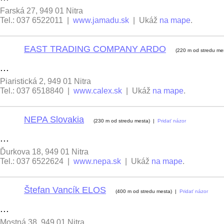
Farská 27, 949 01 Nitra
Tel.: 037 6522011 |
www.jamadu.sk
| Ukáž
na mape
.
EAST TRADING COMPANY ARDO
3
(220 m od stredu m
...
Piaristická 2, 949 01 Nitra
Tel.: 037 6518840 |
www.calex.sk
| Ukáž
na mape
.
NEPA Slovakia
4
(230 m od stredu mesta) |
Pridať názor
...
Ďurkova 18, 949 01 Nitra
Tel.: 037 6522624 |
www.nepa.sk
| Ukáž
na mape
.
Štefan Vancík ELOS
5
(400 m od stredu mesta) |
Pridať názor
...
Mostná 38, 949 01 Nitra