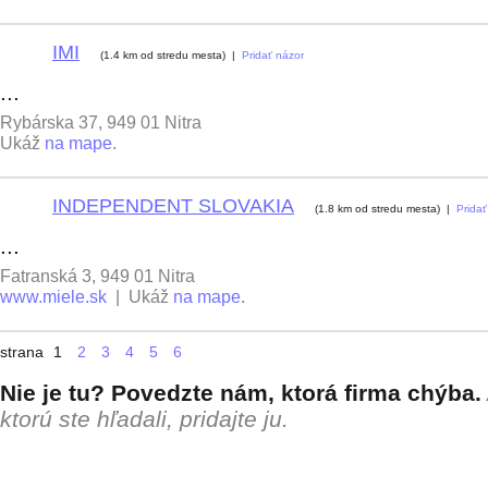
IMI
9
(1.4 km od stredu mesta) |
Pridať názor
...
Rybárska 37, 949 01 Nitra
Ukáž
na mape
.
INDEPENDENT SLOVAKIA
10
(1.8 km od stredu mesta) |
Pridať
...
Fatranská 3, 949 01 Nitra
www.miele.sk
| Ukáž
na mape
.
strana
1
2
3
4
5
6
Nie je tu? Povedzte nám, ktorá firma chýba.
ktorú ste hľadali, pridajte ju.
+ pridať firmu