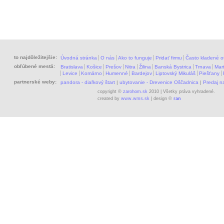
to najdôležitejšie:
Úvodná stránka
O nás
Ako to funguje
Pridať firmu
Často kladené o
obľúbené mestá:
Bratislava
Košice
Prešov
Nitra
Žilina
Banská Bystrica
Trnava
Mart
Levice
Komárno
Humenné
Bardejov
Liptovský Mikuláš
Piešťany
partnerské weby:
pandora - diaľkový štart
|
ubytovanie - Drevenice Oščadnica
|
Predaj 
copyright ©
zarohom.sk
2010 | Všetky práva vyhradené.
created by
www.wms.sk
| design ©
ran