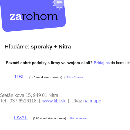
Hľadáme:
sporaky
+
Nitra
Poznáš dobré podniky a firmy vo svojom okolí?
Pridaj sa
do komuni
TIBI
1
(140 m od stredu mesta) |
Pridať názor
...
Štefánikova 15, 949 01 Nitra
Tel.: 037 6516118 |
www.tibi.sk
| Ukáž
na mape
.
OVAL
2
(190 m od stredu mesta) |
Pridať názor
...