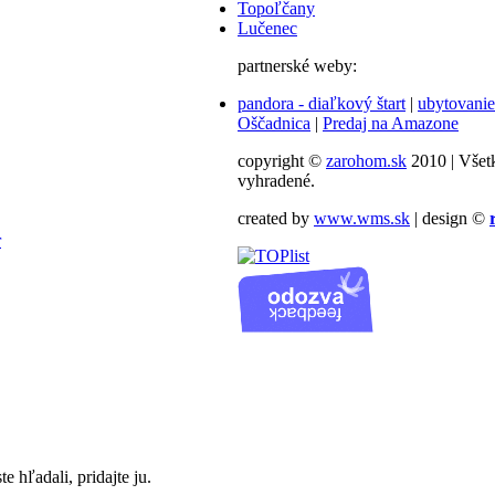
Topoľčany
Lučenec
partnerské weby:
pandora - diaľkový štart
|
ubytovanie
Oščadnica
|
Predaj na Amazone
copyright ©
zarohom.sk
2010 | Všet
vyhradené.
created by
www.wms.sk
| design ©
r
te hľadali, pridajte ju.