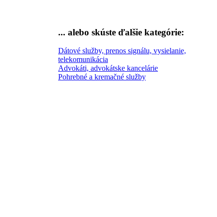
... alebo skúste
ďalšie kategórie:
Dátové služby, prenos signálu, vysielanie,
telekomunikácia
Advokáti, advokátske kancelárie
Pohrebné a kremačné služby