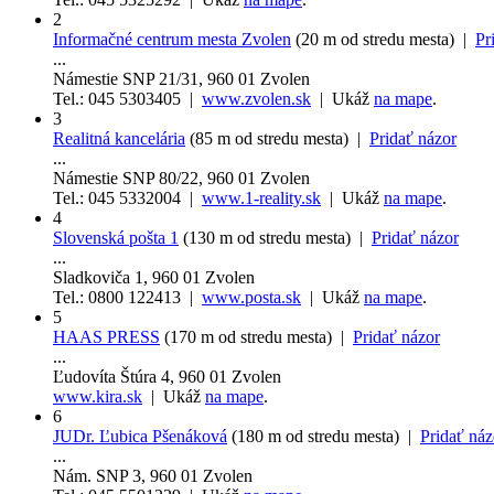
2
Informačné centrum mesta Zvolen
(20 m od stredu mesta) |
Pr
...
Námestie SNP 21/31, 960 01 Zvolen
Tel.: 045 5303405 |
www.zvolen.sk
| Ukáž
na mape
.
3
Realitná kancelária
(85 m od stredu mesta) |
Pridať názor
...
Námestie SNP 80/22, 960 01 Zvolen
Tel.: 045 5332004 |
www.1-reality.sk
| Ukáž
na mape
.
4
Slovenská pošta 1
(130 m od stredu mesta) |
Pridať názor
...
Sladkoviča 1, 960 01 Zvolen
Tel.: 0800 122413 |
www.posta.sk
| Ukáž
na mape
.
5
HAAS PRESS
(170 m od stredu mesta) |
Pridať názor
...
Ľudovíta Štúra 4, 960 01 Zvolen
www.kira.sk
| Ukáž
na mape
.
6
JUDr. Ľubica Pšenáková
(180 m od stredu mesta) |
Pridať náz
...
Nám. SNP 3, 960 01 Zvolen