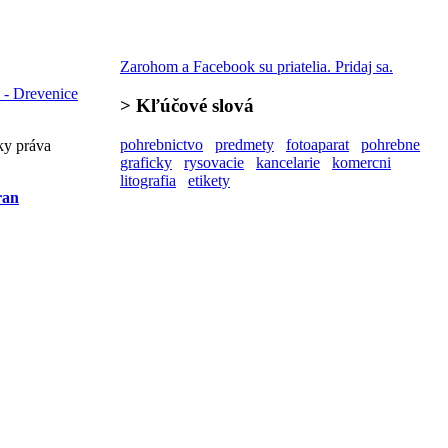
Zarohom a Facebook su priatelia. Pridaj sa.
 - Drevenice
>
Kľúčové slová
pohrebnictvo
predmety
fotoaparat
pohrebne
ky práva
graficky
rysovacie
kancelarie
komercni
litografia
etikety
ran