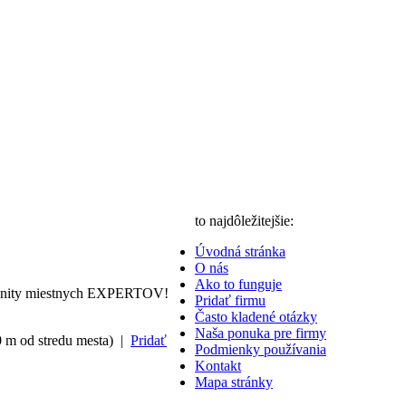
to najdôležitejšie:
Úvodná stránka
O nás
Ako to funguje
nity miestnych EXPERTOV!
Pridať firmu
Často kladené otázky
Naša ponuka pre firmy
0 m od stredu mesta) |
Pridať
Podmienky používania
Kontakt
Mapa stránky