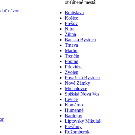
obľúbené mestá:
idať názor
Bratislava
Košice
Prešov
Nitra
Žilina
Banská Bystrica
Trnava
Martin
Trenčín
Poprad
Prievidza
Zvolen
Považská Bystrica
Nové Zámky
Michalovce
Spišská Nová Ves
Levice
Komárno
Humenné
Bardejov
or
Liptovský Mikuláš
Piešťany
Ružomberok