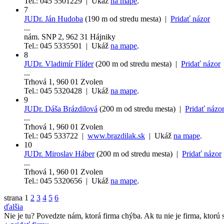
Tel.: 045 5501229 | Ukáž
na mape
.
7
JUDr. Ján Hudoba
(190 m od stredu mesta) |
Pridať názor
...
nám. SNP 2, 962 31 Hájniky
Tel.: 045 5335501 | Ukáž
na mape
.
8
JUDr. Vladimír Flíder
(200 m od stredu mesta) |
Pridať názor
...
Trhová 1, 960 01 Zvolen
Tel.: 045 5320428 | Ukáž
na mape
.
9
JUDr. Dáša Brázdilová
(200 m od stredu mesta) |
Pridať názo
...
Trhová 1, 960 01 Zvolen
Tel.: 045 533722 |
www.brazdilak.sk
| Ukáž
na mape
.
10
JUDr. Miroslav Háber
(200 m od stredu mesta) |
Pridať názor
...
Trhová 1, 960 01 Zvolen
Tel.: 045 5320656 | Ukáž
na mape
.
strana
1
2
3
4
5
6
ďalšia
Nie je tu? Povedzte nám, ktorá firma chýba.
Ak tu nie je firma, ktorú s