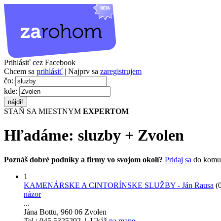
Prihlásiť cez Facebook
Chcem sa
prihlásiť
| Najprv sa
zaregistrujem
čo:
kde:
STAŇ SA MIESTNYM
EXPERTOM
Hľadáme:
sluzby
+
Zvolen
Poznáš dobré podniky a firmy vo svojom okolí?
Pridaj sa
do komu
1
KAMENÁRSKE A CINTORÍNSKE SLUŽBY - Ján Rausa
(
názor
...
Jána Bottu, 960 06 Zvolen
Tel.: 045 5325292 | Ukáž
na mape
.