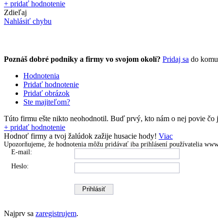
+ pridať hodnotenie
Zdieľaj
Nahlásiť chybu
Poznáš dobré podniky a firmy vo svojom okolí?
Pridaj sa
do komu
Hodnotenia
Pridať hodnotenie
Pridať obrázok
Ste majiteľom?
Túto firmu ešte nikto neohodnotil.
Buď prvý, kto nám o nej povie čo j
+ pridať hodnotenie
Hodnoť firmy a tvoj žalúdok zažije husacie hody!
Viac
Upozorňujeme, že hodnotenia môžu pridávať
iba prihlásení používatelia
www.
E-mail:
Heslo:
Najprv sa
zaregistrujem
.