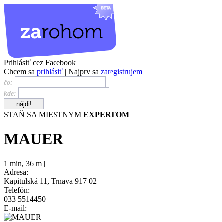
Prihlásiť cez Facebook
Chcem sa
prihlásiť
| Najprv sa
zaregistrujem
čo:
kde:
STAŇ SA MIESTNYM
EXPERTOM
MAUER
1 min
,
36 m |
Adresa:
Kapitulská 11, Trnava 917 02
Telefón:
033 5514450
E-mail: