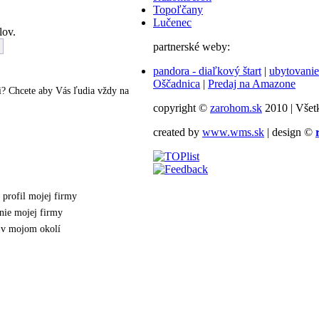
Topoľčany
Lučenec
lov.
partnerské weby:
pandora - diaľkový štart
|
ubytovanie
Oščadnica
|
Predaj na Amazone
? Chcete aby Vás ľudia vždy na
copyright ©
zarohom.sk
2010 | Všet
created by
www.wms.sk
| design ©
 profil mojej firmy
nie mojej firmy
v v mojom okolí