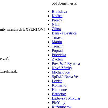
obľúbené mestá:
Bratislava
Košice
Prešov
Nitra
Žilina
nity miestnych EXPERTOV!
Banská Bystrica
Trnava
Martin
Trenčín
Poprad
Prievidza
e zač.
Zvolen
Považská Bystrica
Nové Zámky
zarohom.sk.
Michalovce
Spišská Nová Ves
Levice
Komárno
Humenné
Bardejov
Liptovský Mikuláš
Piešťany
Ružomberok