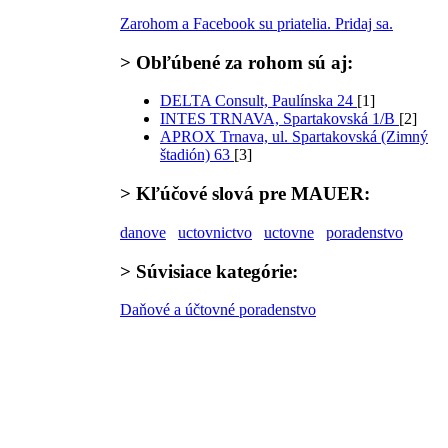
Zarohom a Facebook su priatelia. Pridaj sa.
>
Obľúbené za rohom
sú aj:
DELTA Consult, Paulínska 24
[1]
INTES TRNAVA, Spartakovská 1/B
[2]
APROX Trnava, ul. Spartakovská (Zimný
štadión) 63
[3]
>
Kľúčové slová
pre MAUER:
danove
uctovnictvo
uctovne
poradenstvo
>
Súvisiace kategórie:
Daňové a účtovné poradenstvo