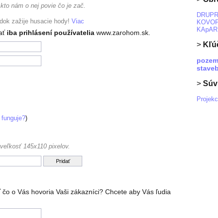
kto nám o nej povie čo je zač.
DRUPR
údok zažije husacie hody!
Viac
KOVOP
KApAR,
ať
iba prihlásení používatelia
www.zarohom.sk.
>
Kľú
pozem
stave
>
Súvi
Projek
 funguje?
)
eľkosť 145x110 pixelov.
 čo o Vás hovoria Vaši zákazníci? Chcete aby Vás ľudia