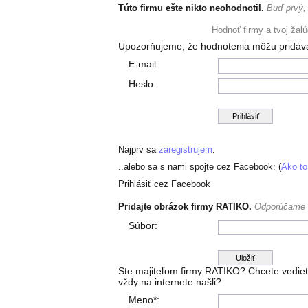
Túto firmu ešte nikto neohodnotil.
Buď prvý, 
+ pridať hodnotenie
Hodnoť firmy a tvoj žal
Upozorňujeme, že hodnotenia môžu pridáv
E-mail:
Heslo:
Najprv sa
zaregistrujem
.
..alebo sa s nami spojte cez Facebook: (
Ako to
Prihlásiť cez Facebook
Pridajte obrázok firmy RATIKO.
Odporúčame v
Súbor:
Ste majiteľom firmy RATIKO? Chcete vedieť
vždy na internete našli?
Meno*: