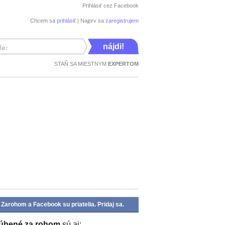
Prihlásiť cez Facebook
Chcem sa
prihlásiť
| Najprv sa
zaregistrujem
de:
STAŇ SA MIESTNYM
EXPERTOM
Zarohom a Facebook su priatelia. Pridaj sa.
úbené za rohom
sú aj: