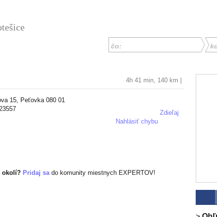
tešice
čo:
k
4h 41 min
,
140 km |
va 15, Peťovka 080 01
+ pridať hodnotenie
23557
Zdieľaj
Nahlásiť chybu
 okolí?
Pridaj sa
do komunity miestnych EXPERTOV!
>
Obľ