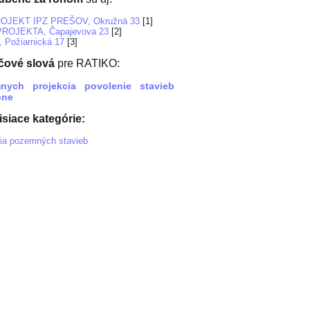
OJEKT IPZ PREŠOV, Okružná 33
[1]
ROJEKTA, Čapajevova 23
[2]
 Požiarnická 17
[3]
čové slová
pre RATIKO:
nych
projekcia
povolenie
stavieb
bne
siace kategórie:
cia pozemných stavieb