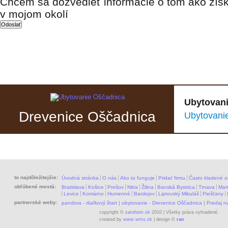
Chcem sa dozvedieť informácie o tom ako získ
v mojom okolí
Ubytovani
Drevenice Oščadnica
Ubytovani
to najdôležitejšie:
Úvodná stránka
O nás
Ako to funguje
Pridať firmu
Často kladené o
obľúbené mestá:
Bratislava
Košice
Prešov
Nitra
Žilina
Banská Bystrica
Trnava
Mart
Levice
Komárno
Humenné
Bardejov
Liptovský Mikuláš
Piešťany
partnerské weby:
pandora - diaľkový štart
|
ubytovanie - Drevenice Oščadnica
|
Predaj 
copyright ©
zarohom.sk
2010 | Všetky práva vyhradené.
created by
www.wms.sk
| design ©
ran