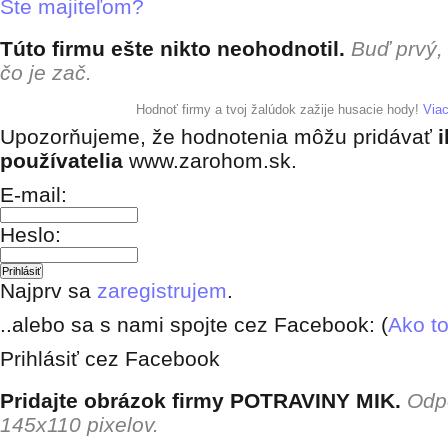
Ste majiteľom?
Túto firmu ešte nikto neohodnotil.
Buď prvý,
čo je zač.
+ pridať hodnotenie
Hodnoť firmy a tvoj žalúdok zažije husacie hody!
Via
Upozorňujeme, že hodnotenia môžu pridávať
i
používatelia
www.zarohom.sk.
E-mail:
Heslo:
Najprv sa
zaregistrujem
.
..alebo sa s nami spojte cez Facebook: (
Ako to
Prihlásiť cez Facebook
Pridajte obrázok firmy POTRAVINY MIK.
Odp
145x110 pixelov.