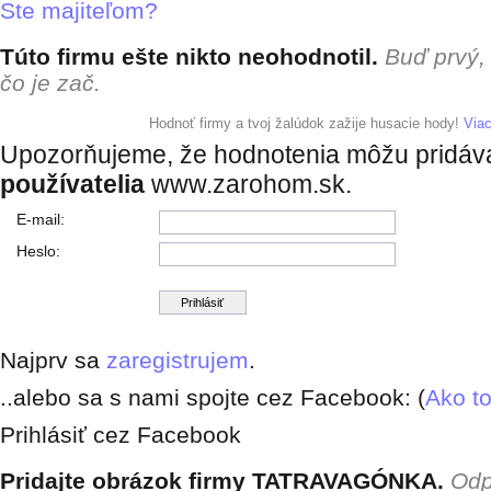
Ste majiteľom?
Túto firmu ešte nikto neohodnotil.
Buď prvý,
čo je zač.
+ pridať hodnotenie
Hodnoť firmy a tvoj žalúdok zažije husacie hody!
Via
Upozorňujeme, že hodnotenia môžu pridá
používatelia
www.zarohom.sk.
E-mail:
Heslo:
Najprv sa
zaregistrujem
.
..alebo sa s nami spojte cez Facebook: (
Ako to
Prihlásiť cez Facebook
Pridajte obrázok firmy TATRAVAGÓNKA.
Odp