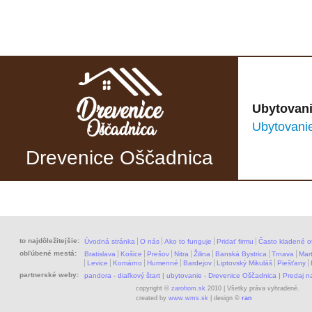
Ubytovani
Ubytovani
Drevenice Oščadnica
to najdôležitejšie:
Úvodná stránka
O nás
Ako to funguje
Pridať firmu
Často kladené o
obľúbené mestá:
Bratislava
Košice
Prešov
Nitra
Žilina
Banská Bystrica
Trnava
Mart
Levice
Komárno
Humenné
Bardejov
Liptovský Mikuláš
Piešťany
partnerské weby:
pandora - diaľkový štart
|
ubytovanie - Drevenice Oščadnica
|
Predaj 
copyright ©
zarohom.sk
2010 | Všetky práva vyhradené.
created by
www.wms.sk
| design ©
ran