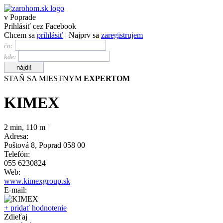
v Poprade
Prihlásiť cez Facebook
Chcem sa
prihlásiť
| Najprv sa
zaregistrujem
čo:
kde:
STAŇ SA MIESTNYM
EXPERTOM
KIMEX
2 min
,
110 m |
Adresa:
Poštová 8, Poprad 058 00
Telefón:
055 6230824
Web:
www.kimexgroup.sk
E-mail:
+ pridať hodnotenie
Zdieľaj