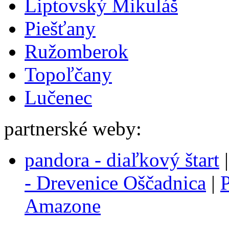
Liptovský Mikuláš
Piešťany
Ružomberok
Topoľčany
Lučenec
partnerské weby:
pandora - diaľkový štart
- Drevenice Oščadnica
|
P
Amazone