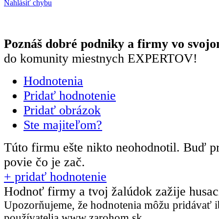
Nahlásiť chybu
Poznáš dobré podniky a firmy vo svojo
do komunity miestnych EXPERTOV!
Hodnotenia
Pridať hodnotenie
Pridať obrázok
Ste majiteľom?
Túto firmu ešte nikto neohodnotil.
Buď pr
povie čo je zač.
+ pridať hodnotenie
Hodnoť firmy a tvoj žalúdok zažije husa
Upozorňujeme, že hodnotenia môžu pridávať
i
používatelia
www.zarohom.sk.