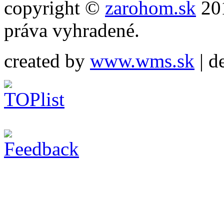
copyright ©
zarohom.sk
201
práva vyhradené.
created by
www.wms.sk
| d