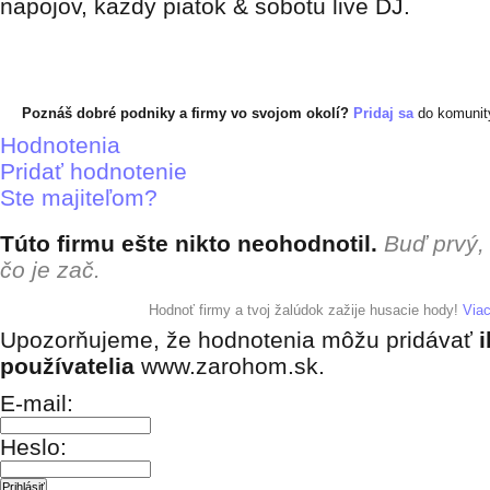
napojov, kazdy piatok & sobotu live DJ.
Poznáš dobré podniky a firmy vo svojom okolí?
Pridaj sa
do komuni
Hodnotenia
Pridať hodnotenie
Ste majiteľom?
Túto firmu ešte nikto neohodnotil.
Buď prvý,
čo je zač.
+ pridať hodnotenie
Hodnoť firmy a tvoj žalúdok zažije husacie hody!
Via
Upozorňujeme, že hodnotenia môžu pridávať
i
používatelia
www.zarohom.sk.
E-mail:
Heslo: