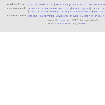
to najdôležitejšie:
Úvodná stránka
O nás
Ako to funguje
Pridať firmu
Často kladené o
obľúbené mestá:
Bratislava
Košice
Prešov
Nitra
Žilina
Banská Bystrica
Trnava
Mart
Levice
Komárno
Humenné
Bardejov
Liptovský Mikuláš
Piešťany
partnerské weby:
pandora - diaľkový štart
|
ubytovanie - Drevenice Oščadnica
|
Predaj 
copyright ©
zarohom.sk
2010 | Všetky práva vyhradené.
created by
www.wms.sk
| design ©
ran