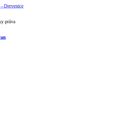
 - Drevenice
ky práva
ran