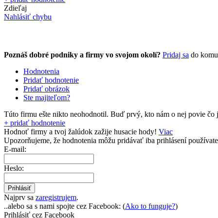
Zdieľaj
Nahlásiť chybu
Poznáš dobré podniky a firmy vo svojom okolí?
Pridaj sa
do komu
Hodnotenia
Pridať hodnotenie
Pridať obrázok
Ste majiteľom?
Túto firmu ešte nikto neohodnotil.
Buď prvý, kto nám o nej povie čo j
+ pridať hodnotenie
Hodnoť firmy a tvoj žalúdok zažije husacie hody!
Viac
Upozorňujeme, že hodnotenia môžu pridávať
iba prihlásení používate
E-mail:
Heslo:
Najprv sa
zaregistrujem
.
..alebo sa s nami spojte cez Facebook: (
Ako to funguje?
)
Prihlásiť cez Facebook