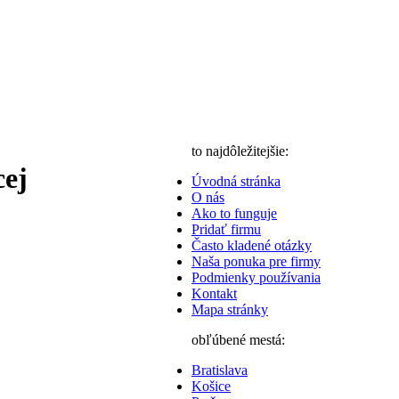
to najdôležitejšie:
cej
Úvodná stránka
O nás
Ako to funguje
Pridať firmu
Často kladené otázky
Naša ponuka pre firmy
Podmienky používania
Kontakt
Mapa stránky
obľúbené mestá:
Bratislava
Košice