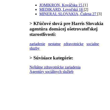
JOMIKRON, Kováčska 15
[1]
MEDIKARD, Levočská 18
[2]
MINERAL SLOVAKIA, Čulena 27
[3]
>
Kľúčové slová
pre Harris Slovakia
agentúra domácej ošetrovateľskej
starostlivosti:
zariadenie
nestatne
zdravotnicke
socialne
sluzby
>
Súvisiace kategórie:
Neštátne zdravotnícke zariadenia
Agentúry sociálnych služieb