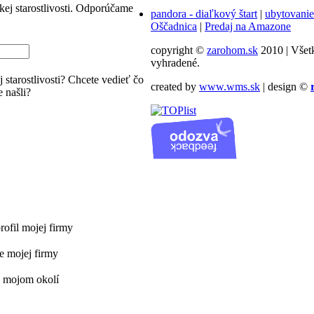
j starostlivosti.
Odporúčame
pandora - diaľkový štart
|
ubytovanie
Oščadnica
|
Predaj na Amazone
copyright ©
zarohom.sk
2010 | Všet
vyhradené.
 starostlivosti? Chcete vedieť čo
created by
www.wms.sk
| design ©
 našli?
ofil mojej firmy
e mojej firmy
v mojom okolí