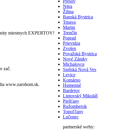
Prešov
Nitra
Žilina
Banská Bystrica
Trnava
Martin
Trenčín
nity miestnych EXPERTOV!
Poprad
Prievidza
Zvolen
Považská Bystrica
Nové Zámky
Michalovce
e zač.
Spišská Nová Ves
Levice
Komárno
lia
www.zarohom.sk.
Humenné
Bardejov
Liptovský Mikuláš
Piešťany
Ružomberok
Topoľčany
Lučenec
partnerské weby: