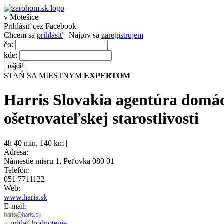
v Motešice
Prihlásiť cez Facebook
Chcem sa
prihlásiť
| Najprv sa
zaregistrujem
čo:
kde:
STAŇ SA MIESTNYM
EXPERTOM
Harris Slovakia agentúra domá
ošetrovateľskej starostlivosti
4h 40 min
,
140 km |
Adresa:
Námestie mieru 1, Peťovka 080 01
Telefón:
051 7711122
Web:
www.haris.sk
E-mail:
+ pridať hodnotenie