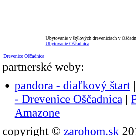
Ubytovanie v štýlových dreveniciach v Oščadn
Ubytovanie Oščadnica
Drevenice Oščadnica
partnerské weby:
pandora - diaľkový štart
- Drevenice Oščadnica
|
P
Amazone
copyright ©
zarohom.sk
201