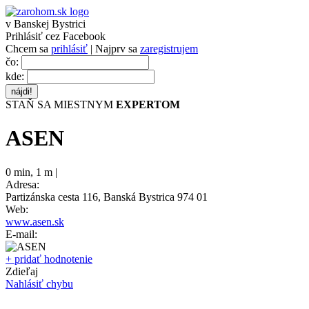
v Banskej Bystrici
Prihlásiť cez Facebook
Chcem sa
prihlásiť
| Najprv sa
zaregistrujem
čo:
kde:
STAŇ SA MIESTNYM
EXPERTOM
ASEN
0 min
,
1 m |
Adresa:
Partizánska cesta 116, Banská Bystrica 974 01
Web:
www.asen.sk
E-mail:
+ pridať hodnotenie
Zdieľaj
Nahlásiť chybu