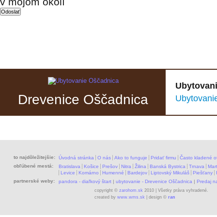
v mojom okolí
Ubytovani
Drevenice Oščadnica
Ubytovani
to najdôležitejšie:
Úvodná stránka
O nás
Ako to funguje
Pridať firmu
Často kladené o
obľúbené mestá:
Bratislava
Košice
Prešov
Nitra
Žilina
Banská Bystrica
Trnava
Mart
Levice
Komárno
Humenné
Bardejov
Liptovský Mikuláš
Piešťany
partnerské weby:
pandora - diaľkový štart
|
ubytovanie - Drevenice Oščadnica
|
Predaj 
copyright ©
zarohom.sk
2010 | Všetky práva vyhradené.
created by
www.wms.sk
| design ©
ran