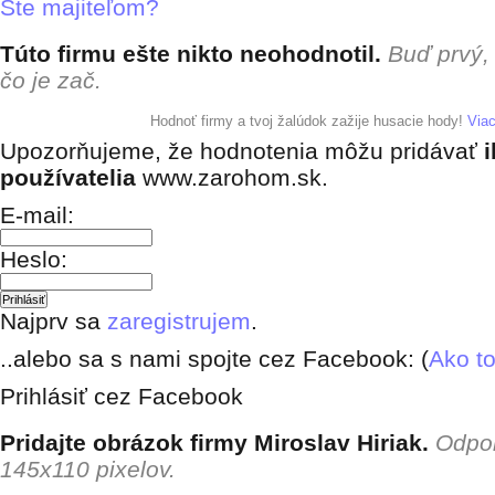
Ste majiteľom?
Túto firmu ešte nikto neohodnotil.
Buď prvý,
čo je zač.
+ pridať hodnotenie
Hodnoť firmy a tvoj žalúdok zažije husacie hody!
Via
Upozorňujeme, že hodnotenia môžu pridávať
i
používatelia
www.zarohom.sk.
E-mail:
Heslo:
Najprv sa
zaregistrujem
.
..alebo sa s nami spojte cez Facebook: (
Ako to
Prihlásiť cez Facebook
Pridajte obrázok firmy Miroslav Hiriak.
Odpo
145x110 pixelov.