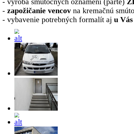
- výroba smútočných oznámení (parte)
Z
-
zapožičanie vencov
na kremačnú smúto
- vybavenie potrebných formalít aj
u Vás