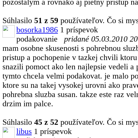
pozostalym a rovnako aj pietny pristup 
Súhlasilo
51 z 59
používateľov. Čo si mys
bosorka1986
1 príspevok
podakovanie
pridané 05.03.2010 20
mam osobne skusenosti s pohrebnou sluzb
pristup a pochopenie v tazkej chvili ktor
snazili pomoct ako len najlepsie vedeli a
tymto chcela velmi podakovat. je malo p
ktore su na takej vysokej urovni ako pra
pohrebna sluzba susan. takze este raz ve
drzim im palce.
Súhlasilo
45 z 52
používateľov. Čo si mys
libus
1 príspevok