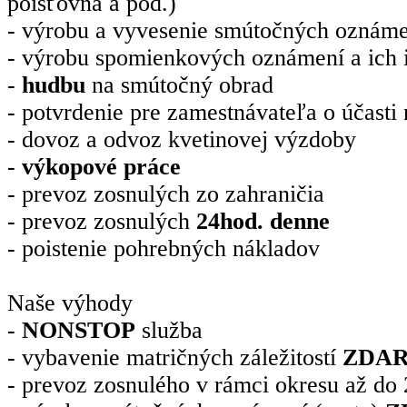
poisťovňa a pod.)
- výrobu a vyvesenie smútočných oznámen
- výrobu spomienkových oznámení a ich 
-
hudbu
na smútočný obrad
- potvrdenie pre zamestnávateľa o účasti
- dovoz a odvoz kvetinovej výzdoby
-
výkopové práce
- prevoz zosnulých zo zahraničia
- prevoz zosnulých
24hod. denne
- poistenie pohrebných nákladov
Naše výhody
-
NONSTOP
služba
- vybavenie matričných záležitostí
ZDA
- prevoz zosnulého v rámci okresu až d