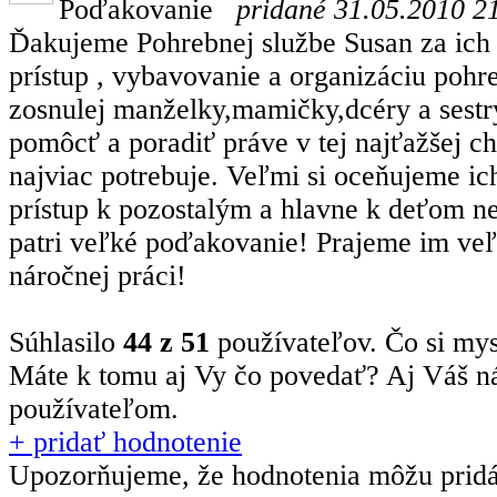
Poďakovanie
pridané 31.05.2010 2
Ďakujeme Pohrebnej službe Susan za ich 
prístup , vybavovanie a organizáciu pohr
zosnulej manželky,mamičky,dcéry a sestr
pomôcť a poradiť práve v tej najťažšej ch
najviac potrebuje. Veľmi si oceňujeme ich 
prístup k pozostalým a hlavne k deťom ne
patri veľké poďakovanie! Prajeme im veľ
náročnej práci!
Súhlasilo
44 z 51
používateľov. Čo si mys
Máte k tomu aj Vy čo povedať?
Aj Váš n
používateľom.
+ pridať hodnotenie
Upozorňujeme, že hodnotenia môžu prid