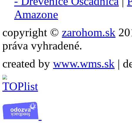
- Drevenice Oščadnica
|
P
Amazone
copyright ©
zarohom.sk
201
práva vyhradené.
created by
www.wms.sk
| d