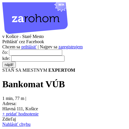
v Košice - Staré Mesto
Prihlásiť cez Facebook
Chcem sa
prihlásiť
| Najprv sa
zaregistrujem
čo:
kde:
STAŇ SA MIESTNYM
EXPERTOM
Bankomat VÚB
1 min
,
77 m |
Adresa:
Hlavná 111, Košice
+ pridať hodnotenie
Zdieľaj
Nahlásiť chybu