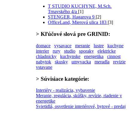
T STUDIO KUCHYNE, M.Sch.
Trnavského 4/a
[1]
STENGER, Hagarova 9
[2]
OfficeLand, Mierová ulica 183
[3]
>
Kľúčové slová
pre GRINID:
domace
vysavace
meranie
lustre
kuchyne
interier
rury
studio
sporaky
elektricke
chladnicky
kuchynske
energetika
cinnost
nabytok
skusky
umyvacka
meradla
revizie
vstavane
>
Súvisiace kategórie:
Interiéry - realizácia, vybavenie
Meranie, regulácia, skúšky, revízie, riadenie v
energetike
Svietidlá, osvetlenie interiérové, bytové - predaj