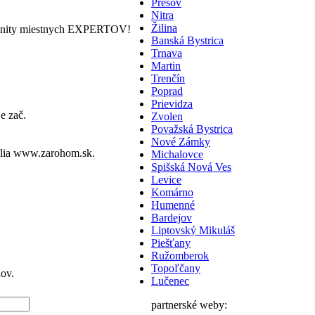
Prešov
Nitra
Žilina
nity miestnych EXPERTOV!
Banská Bystrica
Trnava
Martin
Trenčín
Poprad
Prievidza
e zač.
Zvolen
Považská Bystrica
Nové Zámky
lia
www.zarohom.sk.
Michalovce
Spišská Nová Ves
Levice
Komárno
Humenné
Bardejov
Liptovský Mikuláš
Piešťany
Ružomberok
Topoľčany
ov.
Lučenec
partnerské weby: