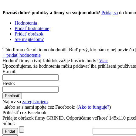
Poznáš dobré podniky a firmy vo svojom okolí?
Pridaj sa
do komu
Hodnotenia
Pridať hodnotenie
Pridať obrázok
Ste majiteľom?
Túto firmu ešte nikto neohodnotil.
Buď prvý, kto nám o nej povie čo j
+ pridať hodnotenie
Hodnoť firmy a tvoj žalúdok zažije husacie hody!
Viac
Upozorňujeme, že hodnotenia môžu pridávať
iba prihlásení používate
E-mail:
Heslo:
Najprv sa
zaregistrujem
.
..alebo sa s nami spojte cez Facebook: (
Ako to funguje?
)
Prihlásiť cez Facebook
Pridajte obrázok firmy GRINID.
Odporúčame veľkosť 145x110 pixel
Súbor: