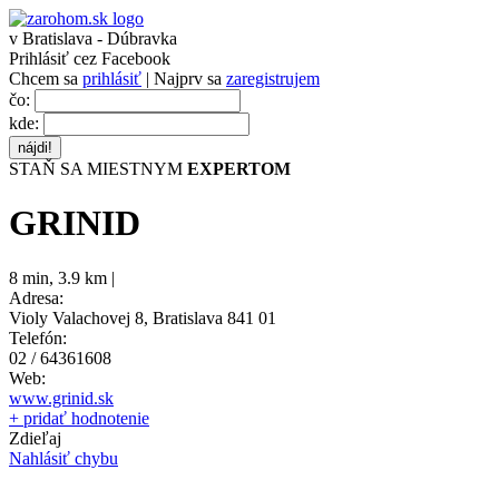
v Bratislava - Dúbravka
Prihlásiť cez Facebook
Chcem sa
prihlásiť
| Najprv sa
zaregistrujem
čo:
kde:
STAŇ SA MIESTNYM
EXPERTOM
GRINID
8 min
,
3.9 km |
Adresa:
Violy Valachovej 8, Bratislava 841 01
Telefón:
02 / 64361608
Web:
www.grinid.sk
+ pridať hodnotenie
Zdieľaj
Nahlásiť chybu