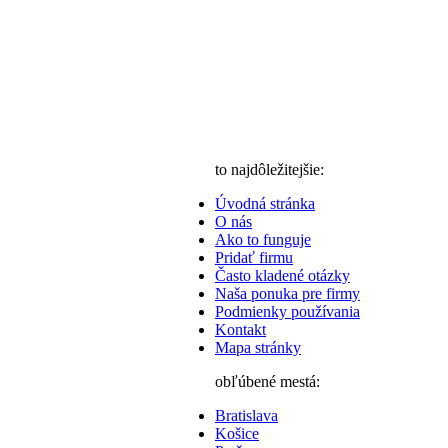
to najdôležitejšie:
Úvodná stránka
O nás
Ako to funguje
Pridať firmu
Často kladené otázky
Naša ponuka pre firmy
Podmienky používania
Kontakt
Mapa stránky
obľúbené mestá:
Bratislava
Košice