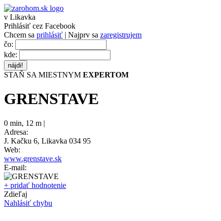
v Likavka
Prihlásiť cez Facebook
Chcem sa
prihlásiť
| Najprv sa
zaregistrujem
čo:
kde:
STAŇ SA MIESTNYM
EXPERTOM
GRENSTAVE
0 min
,
12 m |
Adresa:
J. Kačku 6, Likavka 034 95
Web:
www.grenstave.sk
E-mail:
+ pridať hodnotenie
Zdieľaj
Nahlásiť chybu