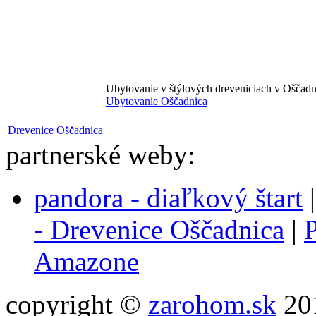
Ubytovanie v štýlových dreveniciach v Oščadn
Ubytovanie Oščadnica
Drevenice Oščadnica
partnerské weby:
pandora - diaľkový štart
- Drevenice Oščadnica
|
P
Amazone
copyright ©
zarohom.sk
201