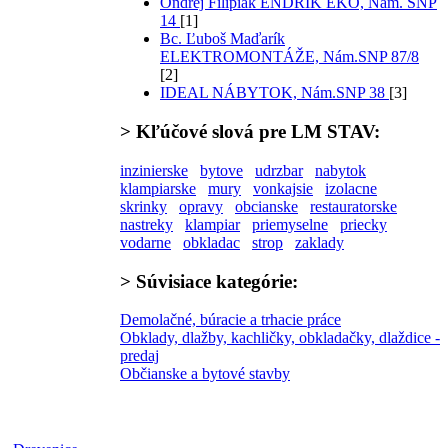
Ondrej Filipiak ENDRIK EKO, Nám. SNP
14
[1]
Bc. Ľuboš Maďarík
ELEKTROMONTÁŽE, Nám.SNP 87/8
[2]
IDEAL NÁBYTOK, Nám.SNP 38
[3]
>
Kľúčové slová
pre LM STAV:
inzinierske
bytove
udrzbar
nabytok
klampiarske
mury
vonkajsie
izolacne
skrinky
opravy
obcianske
restauratorske
nastreky
klampiar
priemyselne
priecky
vodarne
obkladac
strop
zaklady
>
Súvisiace kategórie:
Demolačné, búracie a trhacie práce
Obklady, dlažby, kachličky, obkladačky, dlaždice -
predaj
Občianske a bytové stavby