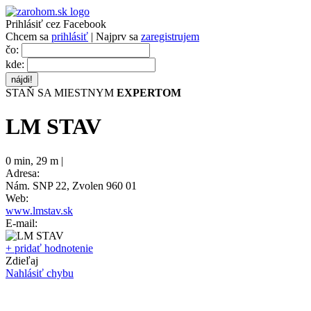
Prihlásiť cez Facebook
Chcem sa
prihlásiť
| Najprv sa
zaregistrujem
čo:
kde:
STAŇ SA MIESTNYM
EXPERTOM
LM STAV
0 min
,
29 m |
Adresa:
Nám. SNP 22, Zvolen 960 01
Web:
www.lmstav.sk
E-mail:
+ pridať hodnotenie
Zdieľaj
Nahlásiť chybu