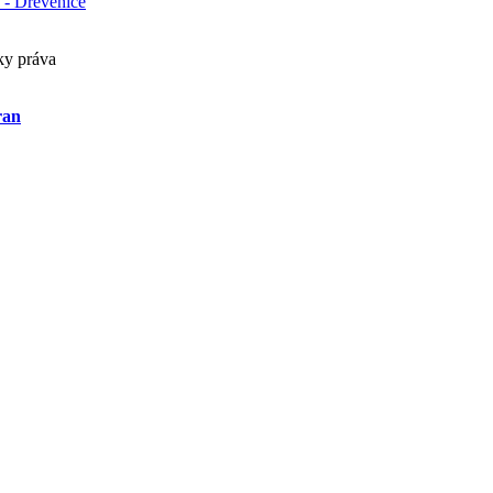
 - Drevenice
ky práva
ran