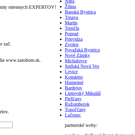
Nitra
Žilina
nity miestnych EXPERTOV!
Banská Bystrica
Trnava
Martin
Trenčín
Poprad
Prievidza
e zač.
Zvolen
Považská Bystrica
Nové Zámky
lia
www.zarohom.sk.
Michalovce
Spišská Nová Ves
Levice
Komárno
Humenné
Bardejov
Liptovský Mikuláš
Piešťany
Ružomberok
Topoľčany
elov.
Lučenec
partnerské weby: