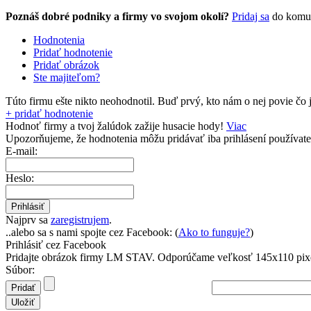
Poznáš dobré podniky a firmy vo svojom okolí?
Pridaj sa
do komu
Hodnotenia
Pridať hodnotenie
Pridať obrázok
Ste majiteľom?
Túto firmu ešte nikto neohodnotil.
Buď prvý, kto nám o nej povie čo j
+ pridať hodnotenie
Hodnoť firmy a tvoj žalúdok zažije husacie hody!
Viac
Upozorňujeme, že hodnotenia môžu pridávať
iba prihlásení používate
E-mail:
Heslo:
Najprv sa
zaregistrujem
.
..alebo sa s nami spojte cez Facebook: (
Ako to funguje?
)
Prihlásiť cez Facebook
Pridajte obrázok firmy LM STAV.
Odporúčame veľkosť 145x110 pix
Súbor: