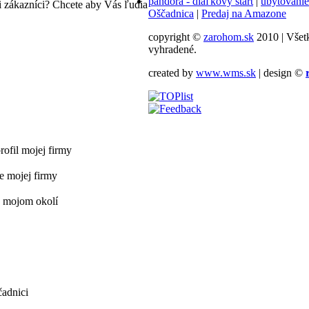
pandora - diaľkový štart
|
ubytovanie
 zákazníci? Chcete aby Vás ľudia
Oščadnica
|
Predaj na Amazone
copyright ©
zarohom.sk
2010 | Všet
vyhradené.
created by
www.wms.sk
| design ©
ofil mojej firmy
e mojej firmy
v mojom okolí
čadnici