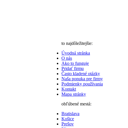
to najdôležitejšie:
Úvodná stránka
O nás
Ako to funguje
Pridať firmu
Často kladené otázky
Naša ponuka pre firmy
Podmienky používania
Kontakt
Mapa stránky
obľúbené mestá:
Bratislava
Košice
Prešov