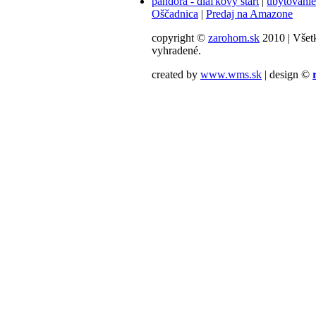
pandora - diaľkový štart
|
ubytovanie
Oščadnica
|
Predaj na Amazone
copyright ©
zarohom.sk
2010 | Všet
vyhradené.
created by
www.wms.sk
| design ©
ofil mojej firmy
e mojej firmy
v mojom okolí
ici