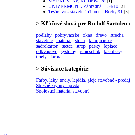
MARKOSTAV, Kollárova 28
[1]
UNIVERMONT, Záhradná 1154/10
[2]
Tesárstvo - stavebná činnosť, Brehy 91
[3]
>
Kľúčové slová
pre Rudolf Sartolen :
podlahy
pokryvacske
okna
drevo
strecha
stavebne
material
stolar
klampiarske
sadrokarton
stetce
strop
pasky
lepiace
odkvapove
systemy
remeselnik
kachlicky
tmely
farby
>
Súvisiace kategórie:
Farby, laky, tmely, lepidlá, gleje stavebné - predaj
Strešné krytiny - predaj
Spojovací materiál stavebný