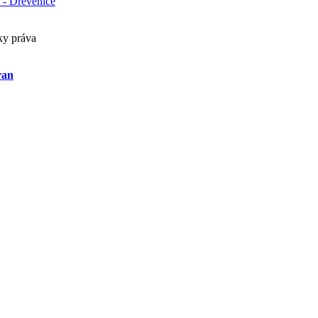
 - Drevenice
ky práva
ran