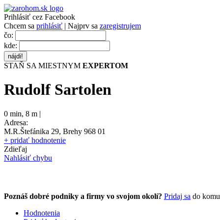
Prihlásiť cez Facebook
Chcem sa
prihlásiť
| Najprv sa
zaregistrujem
čo:
kde:
STAŇ SA MIESTNYM
EXPERTOM
Rudolf Sartolen
0 min
,
8 m |
Adresa:
M.R.Štefánika 29, Brehy 968 01
+ pridať hodnotenie
Zdieľaj
Nahlásiť chybu
Poznáš dobré podniky a firmy vo svojom okolí?
Pridaj sa
do komu
Hodnotenia