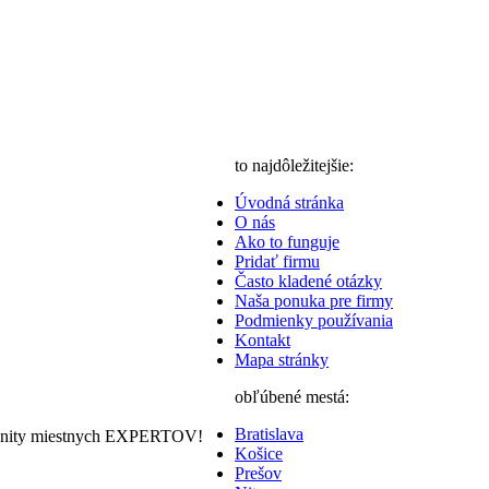
to najdôležitejšie:
Úvodná stránka
O nás
Ako to funguje
Pridať firmu
Často kladené otázky
Naša ponuka pre firmy
Podmienky používania
Kontakt
Mapa stránky
obľúbené mestá:
Bratislava
nity miestnych EXPERTOV!
Košice
Prešov