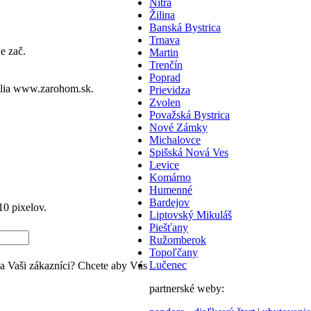
Nitra
Žilina
Banská Bystrica
Trnava
e zač.
Martin
Trenčín
Poprad
lia
www.zarohom.sk.
Prievidza
Zvolen
Považská Bystrica
Nové Zámky
Michalovce
Spišská Nová Ves
Levice
Komárno
Humenné
Bardejov
0 pixelov.
Liptovský Mikuláš
Piešťany
Ružomberok
Topoľčany
Lučenec
ia Vaši zákazníci? Chcete aby Vás
partnerské weby: