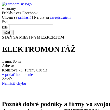
v Turany
Prihlásiť cez Facebook
Chcem sa
prihlásiť
| Najprv sa
zaregistrujem
čo:
kde:
STAŇ SA MIESTNYM
EXPERTOM
ELEKTROMONTÁŽ
1 min
,
85 m |
Adresa:
Kollárova 73, Turany 038 53
+ pridať hodnotenie
Zdieľaj
Nahlásiť chybu
Poznáš dobré podniky a firmy vo svojo