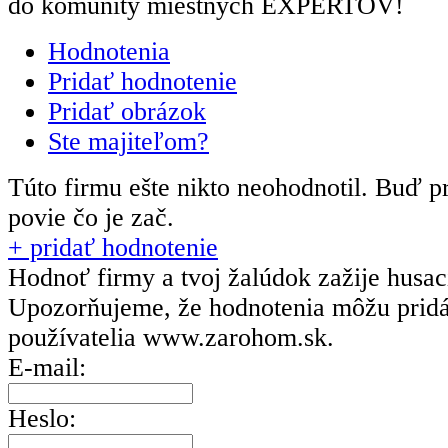
do komunity miestnych EXPERTOV!
Hodnotenia
Pridať hodnotenie
Pridať obrázok
Ste majiteľom?
Túto firmu ešte nikto neohodnotil.
Buď pr
povie čo je zač.
+ pridať hodnotenie
Hodnoť firmy a tvoj žalúdok zažije husa
Upozorňujeme, že hodnotenia môžu prid
používatelia
www.zarohom.sk.
E-mail:
Heslo: