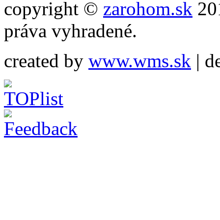
copyright ©
zarohom.sk
201
práva vyhradené.
created by
www.wms.sk
| d