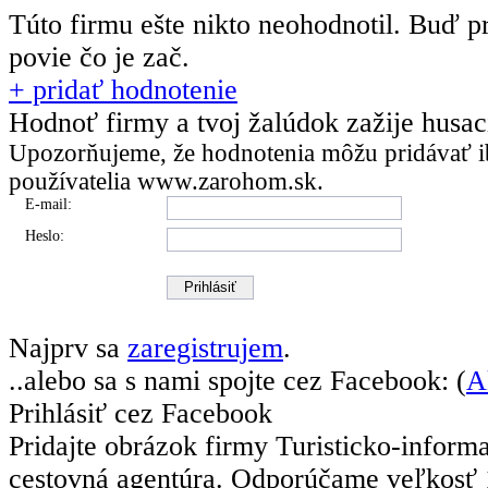
Túto firmu ešte nikto neohodnotil.
Buď pr
povie čo je zač.
+ pridať hodnotenie
Hodnoť firmy a tvoj žalúdok zažije husa
Upozorňujeme, že hodnotenia môžu pridávať
i
používatelia
www.zarohom.sk.
E-mail:
Heslo:
Najprv sa
zaregistrujem
.
..alebo sa s nami spojte cez Facebook: (
A
Prihlásiť cez Facebook
Pridajte obrázok firmy Turisticko-inform
cestovná agentúra.
Odporúčame veľkosť 1