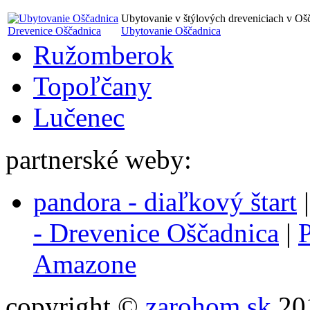
Ubytovanie v štýlových dreveniciach v Oš
Drevenice Oščadnica
Ubytovanie Oščadnica
Ružomberok
Topoľčany
Lučenec
partnerské weby:
pandora - diaľkový štart
- Drevenice Oščadnica
|
P
Amazone
copyright ©
zarohom.sk
201