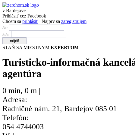
v Bardejove
Prihlásiť cez Facebook
Chcem sa
prihlásiť
| Najprv sa
zaregistrujem
čo:
kde:
STAŇ SA MIESTNYM
EXPERTOM
Turisticko-informačná kancelá
agentúra
0 min
,
0 m |
Adresa:
Radničné nám. 21, Bardejov 085 01
Telefón:
054 4744003