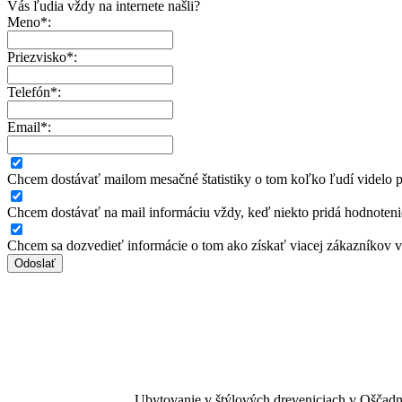
Vás ľudia vždy na internete našli?
Meno*:
Priezvisko*:
Telefón*:
Email*:
Chcem dostávať mailom mesačné štatistiky o tom koľko ľudí videlo pr
Chcem dostávať na mail informáciu vždy, keď niekto pridá hodnoteni
Chcem sa dozvedieť informácie o tom ako získať viacej zákazníkov 
Ubytovanie v štýlových dreveniciach v Oščadn