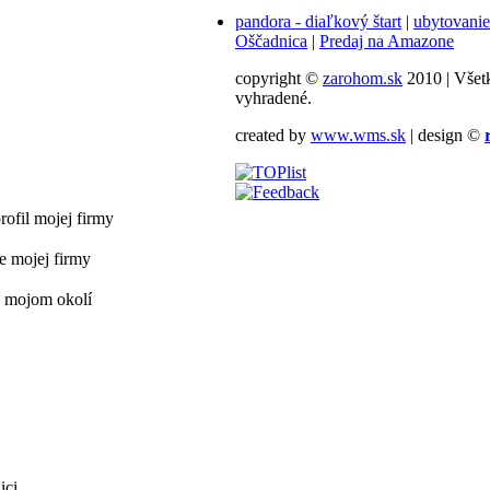
pandora - diaľkový štart
|
ubytovanie
Oščadnica
|
Predaj na Amazone
copyright ©
zarohom.sk
2010 | Všet
vyhradené.
created by
www.wms.sk
| design ©
ofil mojej firmy
e mojej firmy
v mojom okolí
ici