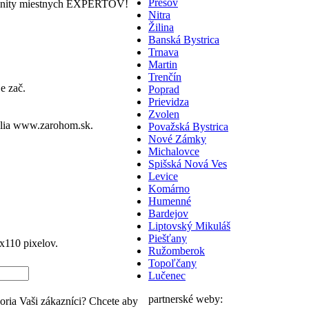
Prešov
nity miestnych EXPERTOV!
Nitra
Žilina
Banská Bystrica
Trnava
Martin
Trenčín
e zač.
Poprad
Prievidza
Zvolen
lia
www.zarohom.sk.
Považská Bystrica
Nové Zámky
Michalovce
Spišská Nová Ves
Levice
Komárno
Humenné
Bardejov
Liptovský Mikuláš
Piešťany
110 pixelov.
Ružomberok
Topoľčany
Lučenec
partnerské weby:
ia Vaši zákazníci? Chcete aby