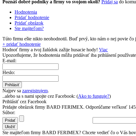
Poznáš dobré podniky a firmy vo svojom okolí?
Pridaj sa
do komu
Hodnotenia
Pridať hodnotenie
Pridať obrázok
Ste majiteľom?
Túto firmu ešte nikto neohodnotil.
Buď prvý, kto nám o nej povie čo j
+ pridať hodnotenie
Hodnoť firmy a tvoj žalúdok zažije husacie hody!
Viac
Upozorňujeme, že hodnotenia môžu pridávať
iba prihlásení používate
E-mail:
Heslo:
Najprv sa
zaregistrujem
.
..alebo sa s nami spojte cez Facebook: (
Ako to funguje?
)
Prihlásiť cez Facebook
Pridajte obrázok firmy BARD FERIMEX.
Odporúčame veľkosť 145x
Súbor:
Ste majiteľom firmy BARD FERIMEX? Chcete vedieť čo o Vás hovor