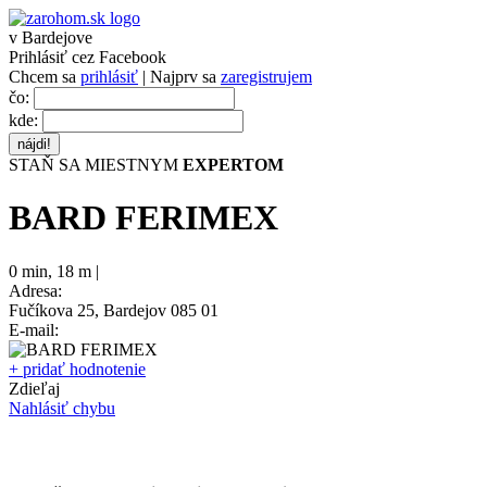
v Bardejove
Prihlásiť cez Facebook
Chcem sa
prihlásiť
| Najprv sa
zaregistrujem
čo:
kde:
STAŇ SA MIESTNYM
EXPERTOM
BARD FERIMEX
0 min
,
18 m |
Adresa:
Fučíkova 25, Bardejov 085 01
E-mail:
+ pridať hodnotenie
Zdieľaj
Nahlásiť chybu