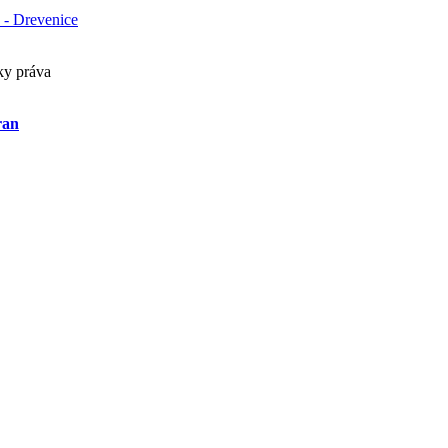
 - Drevenice
ky práva
ran