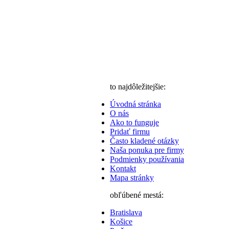
to najdôležitejšie:
Úvodná stránka
O nás
Ako to funguje
Pridať firmu
Často kladené otázky
Naša ponuka pre firmy
Podmienky používania
Kontakt
Mapa stránky
obľúbené mestá:
Bratislava
Košice