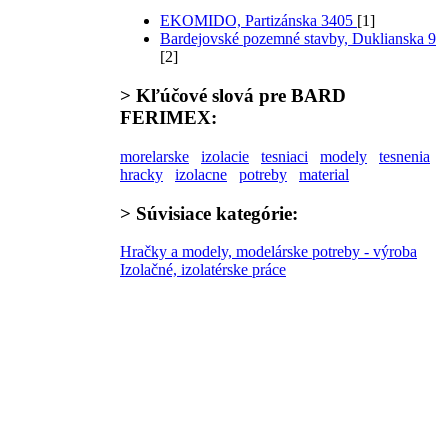
EKOMIDO, Partizánska 3405
[1]
Bardejovské pozemné stavby, Duklianska 9
[2]
>
Kľúčové slová
pre BARD
FERIMEX:
morelarske
izolacie
tesniaci
modely
tesnenia
hracky
izolacne
potreby
material
>
Súvisiace kategórie:
Hračky a modely, modelárske potreby - výroba
Izolačné, izolatérske práce