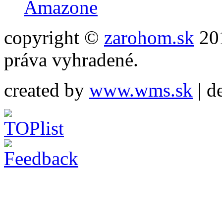
Amazone
copyright ©
zarohom.sk
201
práva vyhradené.
created by
www.wms.sk
| d