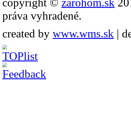
copyright ©
zarohom.sk
201
práva vyhradené.
created by
www.wms.sk
| d