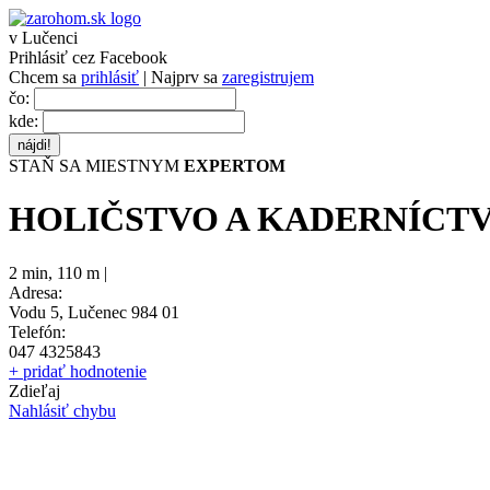
v Lučenci
Prihlásiť cez Facebook
Chcem sa
prihlásiť
| Najprv sa
zaregistrujem
čo:
kde:
STAŇ SA MIESTNYM
EXPERTOM
HOLIČSTVO A KADERNÍCT
2 min
,
110 m |
Adresa:
Vodu 5, Lučenec 984 01
Telefón:
047 4325843
+ pridať hodnotenie
Zdieľaj
Nahlásiť chybu