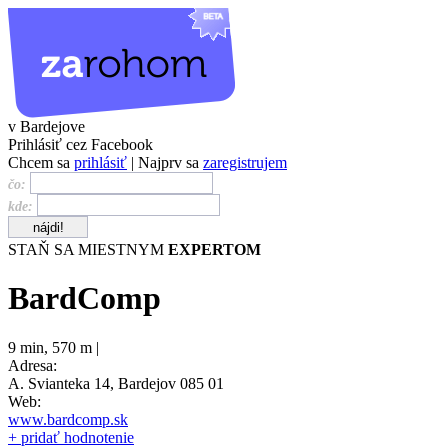
v Bardejove
Prihlásiť cez Facebook
Chcem sa
prihlásiť
| Najprv sa
zaregistrujem
čo:
kde:
STAŇ SA MIESTNYM
EXPERTOM
BardComp
9 min
,
570 m |
Adresa:
A. Svianteka 14, Bardejov 085 01
Web:
www.bardcomp.sk
+ pridať hodnotenie