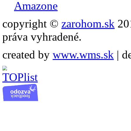
Amazone
copyright ©
zarohom.sk
201
práva vyhradené.
created by
www.wms.sk
| d