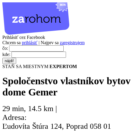
Prihlásiť cez Facebook
Chcem sa
prihlásiť
| Najprv sa
zaregistrujem
čo:
kde:
STAŇ SA MIESTNYM
EXPERTOM
Spoločenstvo vlastníkov byto
dome Gemer
29 min
,
14.5 km |
Adresa:
Ľudovíta Štúra 124, Poprad 058 01