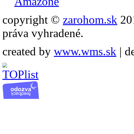
Amazone
copyright ©
zarohom.sk
201
práva vyhradené.
created by
www.wms.sk
| d