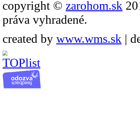
copyright ©
zarohom.sk
201
práva vyhradené.
created by
www.wms.sk
| d