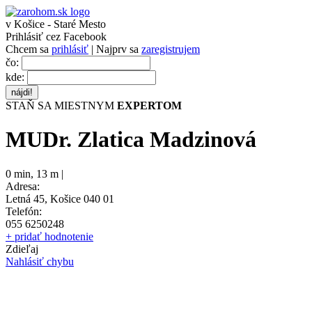
v Košice - Staré Mesto
Prihlásiť cez Facebook
Chcem sa
prihlásiť
| Najprv sa
zaregistrujem
čo:
kde:
STAŇ SA MIESTNYM
EXPERTOM
MUDr. Zlatica Madzinová
0 min
,
13 m |
Adresa:
Letná 45, Košice 040 01
Telefón:
055 6250248
+ pridať hodnotenie
Zdieľaj
Nahlásiť chybu