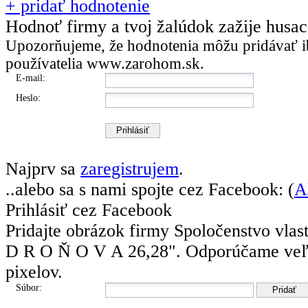
+ pridať hodnotenie
Hodnoť firmy a tvoj žalúdok zažije husa
Upozorňujeme, že hodnotenia môžu pridávať
i
používatelia
www.zarohom.sk.
E-mail:
Heslo:
Najprv sa
zaregistrujem
.
..alebo sa s nami spojte cez Facebook: (
A
Prihlásiť cez Facebook
Pridajte obrázok firmy Spoločenstvo vla
D R O Ň O V A 26,28".
Odporúčame veľ
pixelov.
Súbor: