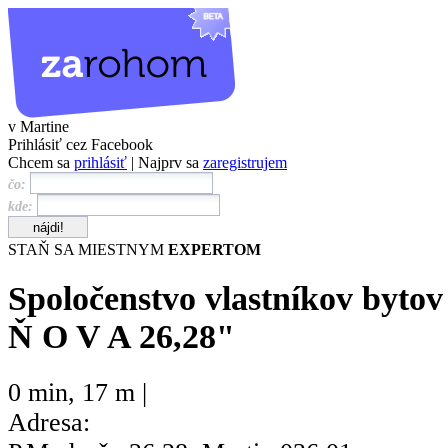
v Martine
Prihlásiť cez Facebook
Chcem sa
prihlásiť
| Najprv sa
zaregistrujem
čo:
kde:
STAŇ SA MIESTNYM
EXPERTOM
Spoločenstvo vlastníkov byt
Ň O V A 26,28"
0 min
,
17 m |
Adresa: