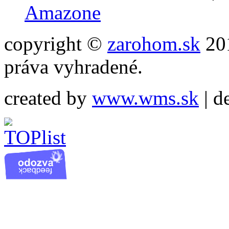
Amazone
copyright ©
zarohom.sk
201
práva vyhradené.
created by
www.wms.sk
| d