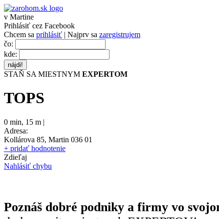
v Martine
Prihlásiť cez Facebook
Chcem sa
prihlásiť
| Najprv sa
zaregistrujem
čo:
kde:
STAŇ SA MIESTNYM
EXPERTOM
TOPS
0 min
,
15 m |
Adresa:
Kollárova 85, Martin 036 01
+ pridať hodnotenie
Zdieľaj
Nahlásiť chybu
Poznáš dobré podniky a firmy vo svojo