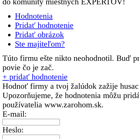
do komunity miestnych EXPERTOV!
Hodnotenia
Pridať hodnotenie
Pridať obrázok
Ste majiteľom?
Túto firmu ešte nikto neohodnotil.
Buď pr
povie čo je zač.
+ pridať hodnotenie
Hodnoť firmy a tvoj žalúdok zažije husa
Upozorňujeme, že hodnotenia môžu prid
používatelia
www.zarohom.sk.
E-mail:
Heslo: