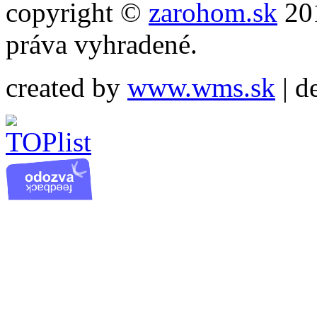
copyright ©
zarohom.sk
201
práva vyhradené.
created by
www.wms.sk
| d