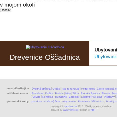
v mojom okolí
Ubytovani
Drevenice Oščadnica
Ubytovani
to najdôležitejšie:
Úvodná stránka
O nás
Ako to funguje
Pridať firmu
Často kladené o
obľúbené mestá:
Bratislava
Košice
Prešov
Nitra
Žilina
Banská Bystrica
Trnava
Mart
Levice
Komárno
Humenné
Bardejov
Liptovský Mikuláš
Piešťany
partnerské weby:
pandora - diaľkový štart
|
ubytovanie - Drevenice Oščadnica
|
Predaj 
copyright ©
zarohom.sk
2010 | Všetky práva vyhradené.
created by
www.wms.sk
| design ©
ran