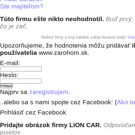
Ste majiteľom?
Túto firmu ešte nikto neohodnotil.
Buď prvý,
čo je zač.
+ pridať hodnotenie
Hodnoť firmy a tvoj žalúdok zažije husacie hody!
Via
Upozorňujeme, že hodnotenia môžu pridávať
i
používatelia
www.zarohom.sk.
E-mail:
Heslo:
Najprv sa
zaregistrujem
.
..alebo sa s nami spojte cez Facebook: (
Ako to
Prihlásiť cez Facebook
Pridajte obrázok firmy LION CAR.
Odporúčam
pixelov.