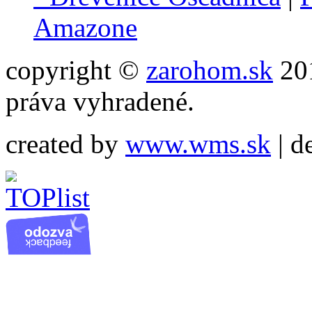
Amazone
copyright ©
zarohom.sk
201
práva vyhradené.
created by
www.wms.sk
| d