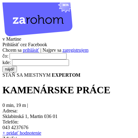
v Martine
Prihlásiť cez Facebook
Chcem sa
prihlásiť
| Najprv sa
zaregistrujem
čo:
kde:
STAŇ SA MIESTNYM
EXPERTOM
KAMENÁRSKE PRÁCE
0 min
,
19 m |
Adresa:
Sklabinská 1, Martin 036 01
Telefón:
043 4237676
+ pridať hodnotenie