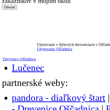
zákazníkov v mojom okolí
Ubytovanie v štýlových dreveniciach v Oščadn
Ubytovanie Oščadnica
Drevenice Oščadnica
Lučenec
partnerské weby:
pandora - diaľkový štart
- Drevenice Oščadnica
|
P