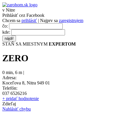
v Nitre
Prihlásiť cez Facebook
Chcem sa
prihlásiť
| Najprv sa
zaregistrujem
čo:
kde:
STAŇ SA MIESTNYM
EXPERTOM
ZERO
0 min
,
6 m |
Adresa:
Koceľova 8, Nitra 949 01
Telefón:
037 6526216
+ pridať hodnotenie
Zdieľaj
Nahlásiť chybu