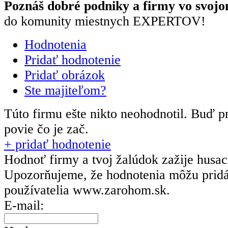
Poznáš dobré podniky a firmy vo svojo
do komunity miestnych EXPERTOV!
Hodnotenia
Pridať hodnotenie
Pridať obrázok
Ste majiteľom?
Túto firmu ešte nikto neohodnotil.
Buď pr
povie čo je zač.
+ pridať hodnotenie
Hodnoť firmy a tvoj žalúdok zažije husa
Upozorňujeme, že hodnotenia môžu prid
používatelia
www.zarohom.sk.
E-mail: