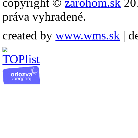
copyright ©
zarohom.sk
201
práva vyhradené.
created by
www.wms.sk
| d