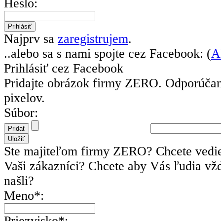
Heslo:
Najprv sa
zaregistrujem
.
..alebo sa s nami spojte cez Facebook: (
A
Prihlásiť cez Facebook
Pridajte obrázok firmy ZERO.
Odporúčam
pixelov.
Súbor:
Ste majiteľom firmy ZERO? Chcete vedie
Vaši zákazníci? Chcete aby Vás ľudia vžd
našli?
Meno*:
Priezvisko*: